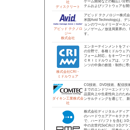
ゲーム開発などの幅広い分野
社
テムおよびソフトウェアを開
ディスクリート
アビッド テクノロジー株式会社は米
米国Avid Technolo
ョンのワールドリーダーカン
アビッド テクノロ
ン／ゲーム／放送局業界の、
ジー
す。
株式会社
エンターテインメントをフィ
の分野で、各種ミドルウェア
フォーム対応」をキーワード
ＣＲＩミドルウェアは、ソフ
ンツの中身の創造・制作に専
株式会社CRI・
ミドルウェア
CG技術、DVD技術、配信技
までのエンドツーエンドソリ
品質向上や生産性向上のため
ダイキン工業株式会
ンサルティングを通じて、 
社
株式会社ディジタルメディア
のハードウエアアーキテクチ
で、ハード/ソフトを含む３
中の次世代SoC向け３Dグラ