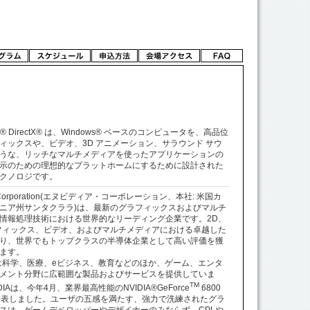
soft® DirectX® は、Windows® ベースのコンピュータを、高品位
ィックスや、ビデオ、3D アニメーション、サラウンド サウ
うな、リッチなマルチメディアを使ったアプリケーションの
示のための理想的なプラットホームにするために設計された
クノロジです。
A Corporation(エヌビディア・コーポレーション、本社: 米国カ
ニア州サンタクララ)は、最新のグラフィックスおよびマルチ
情報処理技術における世界的なリーディング企業です。2D、
フィックス、ビデオ、およびマルチメディアにおける卓越した
り、世界でもトップクラスの半導体企業として高い評価を獲
ます。
IAは科学、医療、eビジネス、教育などのほか、ゲーム、エンタ
メント分野に広範囲な製品およびサービスを提供していま
TM
DIAは、今年4月、業界最高性能のNVIDIA®GeForce
6800
発表しました。ユーザの五感を満たす、強力で洗練されたグラ