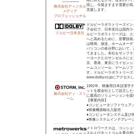
限に抑えながら、従来のハイ
現し、今後ますます需要が高
株式会社ディジタル
支援します。
メディア
プロフェッショナル
ドルビーラボラトリーズインターナシ
子会社で、日本支社は国内ラ
ドルビー日本支社
ルビーラボラトリーズは、エ
へと高めるために、音響技術
は映画、放送、ホームオーデ
パソコンの各分野において、
てきました。本社をサンフラ
ーヨークとロサンゼルスにエ
京、香港、東京にライセンシ
ームコンソール、ゲームソフ
す。ドルビーラボラトリーズ
www.dolby.co.jpにアク
1992年、映像用日本語漢
ットを親会社として設立した
株式会社ディ・スト
に最高のソリューションを提
ーム
【事業内容】
●コンピュータソフトウェア
●映像機器輸出入販売
●コンピュータシステム及び
●映像システムインテグレー
メトロワークスは、コンシュ
スおよびネットコムを重点的な