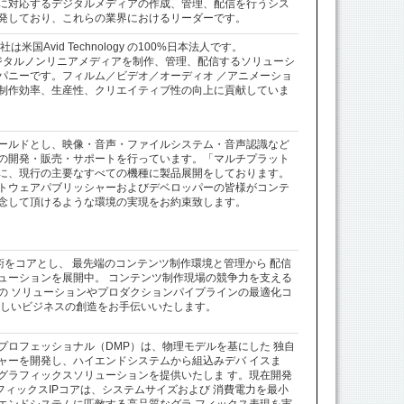
に対応するデジタルメディアの作成、管理、配信を行うシス
発しており、これらの業界におけるリーダーです。
国Avid Technology の100%日本法人です。
gyは、デジタルノンリニアメディアを制作、管理、配信するソリューシ
パニーです。フィルム／ビデオ／オーディオ ／アニメーショ
制作効率、生産性、クリエイティブ性の向上に貢献していま
ールドとし、映像・音声・ファイルシステム・音声認識など
の開発・販売・サポートを行っています。「マルチプラット
に、現行の主要なすべての機種に製品展開をしております。
トウェアパブリッシャーおよびデベロッパーの皆様がコンテ
念して頂けるような環境の実現をお約束致します。
術をコアとし、 最先端のコンテンツ制作環境と管理から 配信
ューションを展開中。 コンテンツ制作現場の競争力を支える
の ソリューションやプロダクションパイプラインの最適化コ
新しいビジネスの創造をお手伝いいたします。
プロフェッショナル（DMP）は、物理モデルを基にした 独自
ャーを開発し、ハイエンドシステムから組込みデバ イスま
Dグラフィックスソリューションを提供いたしま す。現在開発
フィックスIPコアは、システムサイズおよび 消費電力を最小