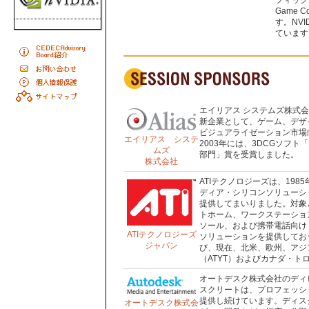
フィック
Game
す。NV
ています
エイリアス システムズ株式
新企業として、ゲーム、デザ
ビジュアライゼーション市場
エイリアス システ
2003年には、3DCGソフ
ムズ
部門」賞を受賞しました。
株式会社
ATIテクノロジーズは、19
ディア・シリコンソリューシ
提供してまいりました。対象
トホーム、ワークステーショ
ソール、および携帯電話向け
ATIテクノロジーズ
ソリューションを提供しており
ジャパン
び、現在、北米、欧州、アジア
（ATYT）およびカナダ・ト
オートデスク株式会社のディ
スクリートは、プロフェッシ
提供し続けています。ディス
オートデスク株式会