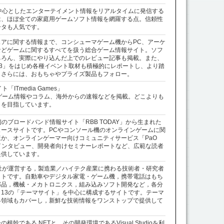
を中心としたエンターテイメント情報をリアルタイムに発信する
は、ほぼ全ての家庭用ゲームソフト情報を網羅する点。信頼性
ータも人気です。
アに関する情報まで、コンシューマゲーム機からPC、アーケ
などゲームに関するすべてを扱う総合ゲーム情報サイト。ソフ
ちろん、実際にやり込んだ上でのレビュー記事も掲載。また、
3」をはじめ各種イベント取材も積極的にレポートし、より踏
。さらには、おもちゃやプライズ製品もフォロー。
ITmedia Games」
、最新のゲーム情報やコラム、海外からの速報などを掲載。どこよりも
トを目指しています。
で最初のブロードバンド情報サイト「RBB TODAY」から生まれた
ースサイトです。PCやコンソール機のオンラインゲームに関
か、オンラインゲーマー向けコミュニティサービス「PaO
ラム、インタビュー、開発者向けセミナーレポートなど、広範な読者
提供しています。
BP社が運営する，製造業／ハイテク産業に携わる技術者・研究者
イトです。自動車やデジタル家電・ゲーム機，携帯電話はもち
部品，機械・メカトロニクス，組み込みソフト開発など，各分
13の「テーマサイト」を中心に構成するサイトです。テーマ
界領域もカバーし，新鮮な技術情報をワンストップで提供して
幹である.NETと、その開発環境であるVisual Studioを利