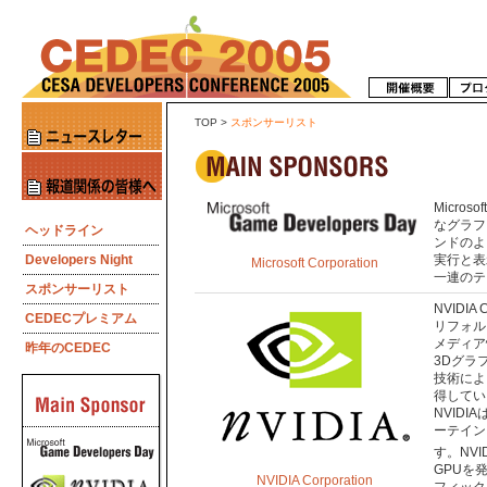
TOP
>
スポンサーリスト
Micro
なグラフ
ヘッドライン
ンドのよ
Developers Night
実行と表
Microsoft Corporation
一連のテ
スポンサーリスト
NVIDI
CEDECプレミアム
リフォル
メディア
昨年のCEDEC
3Dグラ
技術によ
得してい
NVID
ーテイン
す。NVI
GPUを
NVIDIA Corporation