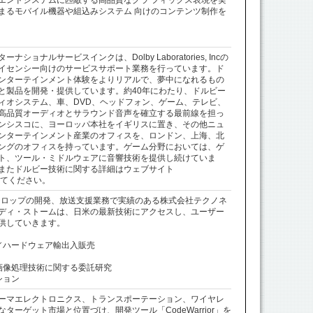
エンドシステムに匹敵する高品質なグラ フィックス表現を実
まるモバイル機器や組込みシステム 向けのコンテンツ制作を
ョナルサービスインクは、Dolby Laboratories, Incの
イセンシー向けのサービスサポート業務を行っています。ド
ンターテインメント体験をよりリアルで、夢中になれるもの
と製品を開発・提供しています。約40年にわたり、ドルビー
ィオシステム、車、DVD、ヘッドフォン、ゲーム、テレビ、
高品質オーディオとサラウンド音声を確立する最前線を担っ
ンシスコに、ヨーロッパ本社をイギリスに置き、その他ニュ
ンターテインメント産業のオフィスを、ロンドン、上海、北
ングのオフィスを持っています。ゲーム分野においては、ゲ
ト、ツール・ミドルウェアに音響技術を提供し続けていま
またドルビー技術に関する詳細はウェブサイト
セスしてください。
字テロップの開発、放送支援業務で実績のある株式会社テクノネ
ディ・ストームは、日米の最新技術にアクセスし、ユーザー
供していきます。
／ハードウェア輸出入販売
画像処理技術に関する委託研究
ション
ーマエレクトロニクス、トランスポーテーション、ワイヤレ
ターゲット市場と位置づけ、開発ツール「CodeWarrior」を