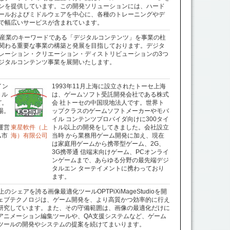
ンを提供しています。この開発ソリューションには、ハード
ールおよびミドルウェアを中心に、各種のトレーニングやデ
で幅広いサービスが含まれています。
の産業のキーワードである「デジタルコンテンツ」を事業の柱
関わる重要な事業の構築と発展を目指しております。デジタ
レーション・クリエーション・ディストリビューションの3つ
ジタルコンテンツ事業を展開いたします。
イン
1993年11月上海に設立されたトーセ上海
トル
は、ゲームソフト受託開発会社である株式
ど。
会 社トーセの中国現地法人です。世界ト
場。
ップクラスのゲームソフトメーカーやモバ
イル コンテンツプロバイダ向けに300タイ
の運営
東星軟件（上
トル以上の開発をしてきました。会社設立
ム市
海）有限公司
当時 から業務用ゲーム開発に加え、現在
は家庭用ゲームから携帯型ゲーム、2G、
3G携帯通 信端末向けゲーム、PCオンライ
ンゲームまで、あらゆる分野の最先端デジ
タルエン ターテイメントに携わっており
ます。
シェアを誇る画像最適化ツールOPTPiXiMageStudioを開
ェブテクノロジは、ゲーム開発を、より高質かつ効率的に行え
研究しています。また、その守備範囲は、画像の最適化だけに
アニメーション編集ツールや、QA支援システムなど、ゲーム
ツールの開発やシステムの提案を続けてまいります。