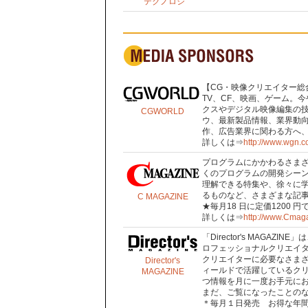
テクノロジ
【CG・映像クリエイター総
TV、CF、映画、ゲーム。
クスやデジタル映像編集の
CGWORLD
ウ、最新製品情報、業界動向
作、広告業界に関わる方へ、最
詳しくは⇒
http://www.wgn.co
プログラムにかかわるさま
くのプログラムの開発シー
理解できる特集や、徐々に
るものなど、さまざまな記
C MAGAZINE
★毎月18 日に定価1200 
詳しくは⇒
http://www.Cmaga
「Director's MAGA
ロフェッショナルクリエイ
クリエイターに必要なさま
Director's
ィールドで活躍しているク
MAGAZINE
つ情報を月に一度お手元に
まだ、ご覧になったことの
＊毎月１日発売 お得な年