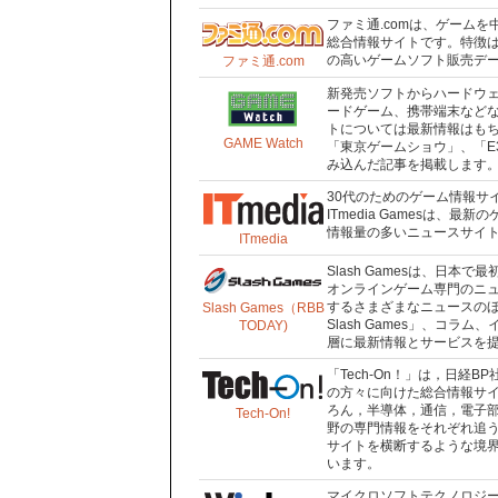
ファミ通.comは、ゲーム
総合情報サイトです。特徴
の高いゲームソフト販売デ
ファミ通.com
新発売ソフトからハードウェ
ードゲーム、携帯端末など
トについては最新情報はも
GAME Watch
「東京ゲームショウ」、「E
み込んだ記事を掲載します
30代のためのゲーム情報サイト「
ITmedia Gamesは
情報量の多いニュースサイ
ITmedia
Slash Gamesは、日本
オンラインゲーム専門のニュ
するさまざまなニュースのほ
Slash Games（RBB
Slash Games」、コ
TODAY)
層に最新情報とサービスを
「Tech-On！」は，日経
の方々に向けた総合情報サ
ろん，半導体，通信，電子
Tech-On!
野の専門情報をそれぞれ追う
サイトを横断するような境
います。
マイクロソフトテクノロジーの根