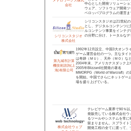
メトロワークス株式
中心とした開発ソリューショ
会社
ウェア、ソフトウェア開発ツ
ベロッパプログラムの運営ま
シリコンスタジオは21世紀
とし、デジタルコンテンツに
ルコンテンツ事業をインテグ
の分野に分け、トータルなデ
シリコンスタジオ
株式会社
1992年12月設立、中国3大オンラ
ゲーム運営会社の一つ。主なタイ
は奇跡（ＭＵ）、天外（ＭＯ）な
第九城市計算
2004年末、アメリカナスダック上
機技術諮詢(上
2005年Blizzard社開発の著名
海)有限公司
MMORPG（World of Warcraft）
を開始。中国でさらにネットゲー
場を盛り上げている。
テレビゲーム業界で90％以上の
発販売している株式会社ウ
るツールやシステムを常に
留まりません。スプライト
株式会社ウェブ
開発工程の全てに渡って、