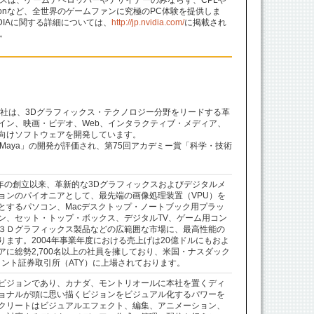
スは、ゲームデベロッパーやデザイナーのみならず、CPLや
 Conなど、全世界のゲームファンに究極のPC体験を提供しま
IDIAに関する詳細については、
http://jp.nvidia.com/
に掲載され
。
会社は、3Dグラフィックス・テクノロジー分野をリードする革
イン、映画・ビデオ、Web、インタラクティブ・メディア、
向けソフトウェアを開発しています。
ト「Maya」の開発が評価され、第75回アカデミー賞「科学・技術
85年の創立以来、革新的な3Dグラフィックスおよびデジタルメ
ョンのパイオニアとして、最先端の画像処理装置（VPU）を
とするパソコン、Macデスクトップ・ノートブック用プラッ
ン、セット・トップ・ボックス、デジタルTV、ゲーム用コン
３Ｄグラフィックス製品などの広範囲な市場に、最高性能の
ます。2004年事業年度における売上げは20億ドルにもおよ
に総勢2,700名以上の社員を擁しており、米国・ナスダック
ロント証券取引所（ATY）に上場されております。
ビジョンであり、カナダ、モントリオールに本社を置くディ
ョナルが頭に思い描くビジョンをビジュアル化するパワーを
クリートはビジュアルエフェクト、編集、アニメーション、