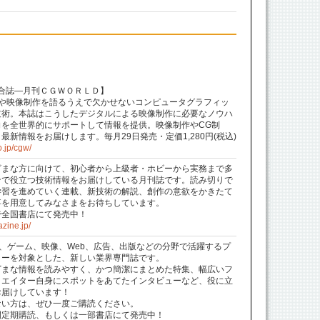
合誌—月刊ＣＧＷＯＲＬＤ】
今や映像制作を語るうえで欠かせないコンピュータグラフィッ
技術。本誌はこうしたデジタルによる映像制作に必要なノウハ
を全世界的にサポートして情報を提供。映像制作やCG制
新情報をお届けします。毎月29日発売・定価1,280円(税込)
.jp/cgw/
ざまな方に向けて、初心者から上級者・ホビーから実務まで多
ンで役立つ技術情報をお届けしている月刊誌です。読み切りで
学習を進めていく連載、新技術の解説、創作の意欲をかきたて
事を用意してみなさまをお待ちしています。
円で全国書店にて発売中！
zine.jp/
ZINE」は、ゲーム、映像、Web、広告、出版などの分野で活躍するプ
ターを対象とした、新しい業界専門誌です。
ざまな情報を読みやすく、かつ簡潔にまとめた特集、幅広いフ
リエイター自身にスポットをあてたインタビューなど、役に立
お届けしています！
ない方は、ぜひ一度ご購読ください。
間定期購読、もしくは一部書店にて発売中！