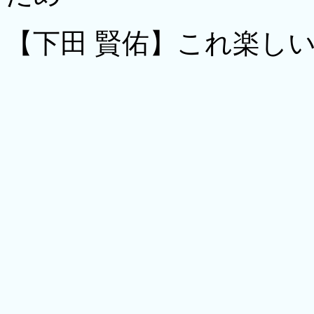
【下田 賢佑】これ楽し