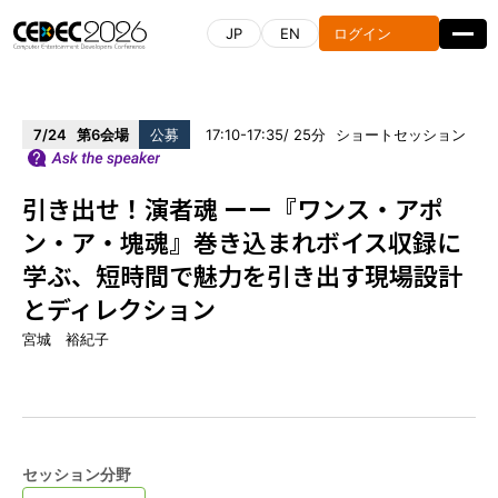
JP
EN
ログイン
7/24
第6会場
公募
17:10-17:35
25
ショートセッション
引き出せ！演者魂 ーー『ワンス・アポ
タイムテーブル
セッション一覧
ン・ア・塊魂』巻き込まれボイス収録に
学ぶ、短時間で魅力を引き出す現場設計
受講申込はこちら
とディレクション
宮城 裕紀子
スポンサーリスト
CEDEC AWARDS
セッション分野
開催概要