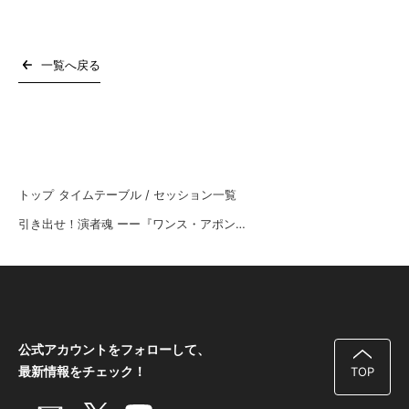
一覧へ戻る
トップ
タイムテーブル / セッション一覧
引き出せ！演者魂 ーー『ワンス・アポン・ア・塊魂』巻き込まれボイス収録に学ぶ、短時間で魅力を引き出す現場設計とディレクション
公式アカウントをフォローして、
最新情報をチェック！
TOP