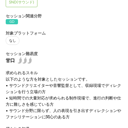
SND(サウンド)
開催概要トップ
CEDECガイド
アクセス
CEDECについて
イベント
セッション関連分野
講演者公募のご案内
GD
受講パス購入ガイド
PERACON
運営委員会
受講ガイド
CEDEC AWARDS
対象プラットフォーム
セッション
運営委員会 アラムナイ
なし
部門別 優秀賞
タイムテーブル
フロアマップ
運営委員会インタビュー
最優秀賞・特別賞
セッション一覧
過去のCEDEC一覧 / 2025年実績報告
セッション難易度
フロアマップ
受講登録
Developers' Night
セッション分野定義
スポンサー展示
受講登録
協賛・スポンサー
過去一覧
Welcome Reception
セッション形式定義
CEDEC書房
受講パスの種類と価格
求められるスキル
協賛・スポンサープログラムのご案内
グッズ
2025年実績報告
無料ライブ配信セッション
インタラクティブセッション
支払い方法・期限
以下のような方を対象としたセッションです。
スポンサーリスト
CEDEC Lightning 2026
グッズ
プレス
アンケート
• サウンドクリエイターや音響監督として、収録現場でディレク
報道関係者様へ / CEDECメディア登録について
ションを行う立場の方
ロードマップ
募集要項
• 短時間での大量対応が求められる制作現場で、進行の判断や仕
取材聴講登録規定 / 取材規定
方に難しさを感じている方
• サウンド分野に限らず、人の表現を引き出すディレクションや
ファシリテーションに関心のある方
ニュースレター
公式X
公式YouTube