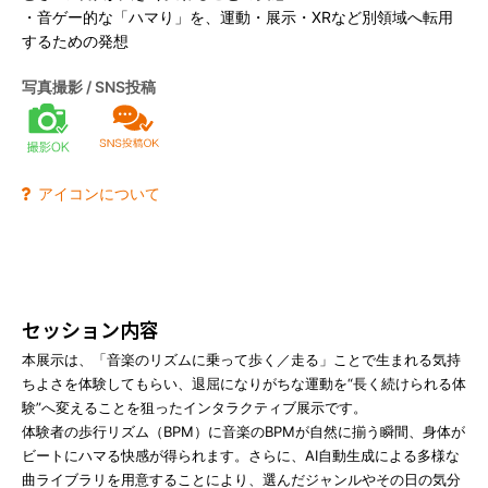
・音ゲー的な「ハマり」を、運動・展示・XRなど別領域へ転用
よくあるご質問
するための発想
お問い合わせ
写真撮影 / SNS投稿
アイコンについて
セッション内容
本展示は、「音楽のリズムに乗って歩く／走る」ことで生まれる気持
ちよさを体験してもらい、退屈になりがちな運動を“長く続けられる体
験”へ変えることを狙ったインタラクティブ展示です。
体験者の歩行リズム（BPM）に音楽のBPMが自然に揃う瞬間、身体が
ビートにハマる快感が得られます。さらに、AI自動生成による多様な
曲ライブラリを用意することにより、選んだジャンルやその日の気分