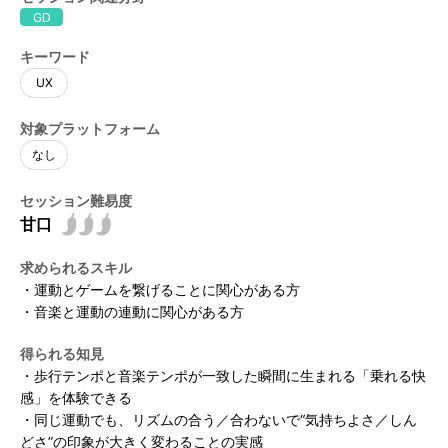
GD
開催概要トップ
CEDECガイド
アクセス
CEDECについて
イベント
キーワード
講演者公募のご案内
受講パス購入ガイド
UX
PERACON
運営委員会
受講ガイド
CEDEC AWARDS
セッション
対象プラットフォーム
運営委員会 アラムナイ
部門別 優秀賞
なし
タイムテーブル
フロアマップ
運営委員会インタビュー
最優秀賞・特別賞
セッション一覧
過去のCEDEC一覧 / 2025年実績報告
フロアマップ
受講登録
セッション難易度
Developers' Night
セッション分野定義
スポンサー展示
受講登録
協賛・スポンサー
過去一覧
Welcome Reception
セッション形式定義
CEDEC書房
受講パスの種類と価格
協賛・スポンサープログラムのご案内
グッズ
2025年実績報告
無料ライブ配信セッション
インタラクティブセッション
求められるスキル
支払い方法・期限
スポンサーリスト
CEDEC Lightning 2026
グッズ
プレス
アンケート
・運動とゲームを繋げることに関心がある方
・音楽と運動の連動に関心がある方
報道関係者様へ / CEDECメディア登録について
ロードマップ
募集要項
取材聴講登録規定 / 取材規定
得られる知見
・歩行テンポと音楽テンポが一致した瞬間に生まれる「乗れる快
感」を体験できる
・同じ運動でも、リズムの合う／合わないで“気持ちよさ／しん
ニュースレター
公式X
公式YouTube
どさ”の印象が大きく変わることの実感