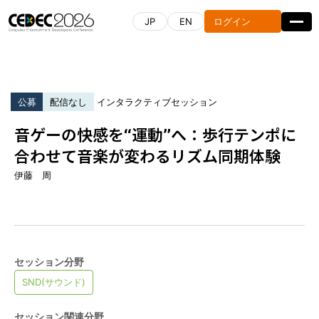
JP
EN
ログイン
公募
配信なし
インタラクティブセッション
音ゲーの快感を“運動”へ：歩行テンポに
タイムテーブル
セッション一覧
合わせて音楽が変わるリズム同期体験
伊藤 周
受講申込はこちら
スポンサーリスト
CEDEC AWARDS
セッション分野
SND(サウンド)
開催概要
セッション関連分野