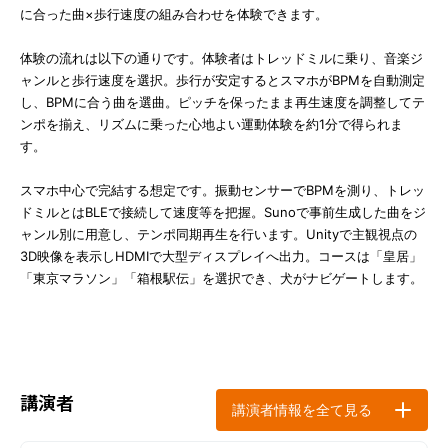
に合った曲×歩行速度の組み合わせを体験できます。
体験の流れは以下の通りです。体験者はトレッドミルに乗り、音楽ジ
ャンルと歩行速度を選択。歩行が安定するとスマホがBPMを自動測定
し、BPMに合う曲を選曲。ピッチを保ったまま再生速度を調整してテ
ンポを揃え、リズムに乗った心地よい運動体験を約1分で得られま
す。
スマホ中心で完結する想定です。振動センサーでBPMを測り、トレッ
ドミルとはBLEで接続して速度等を把握。Sunoで事前生成した曲をジ
ャンル別に用意し、テンポ同期再生を行います。Unityで主観視点の
3D映像を表示しHDMIで大型ディスプレイへ出力。コースは「皇居」
「東京マラソン」「箱根駅伝」を選択でき、犬がナビゲートします。
講演者
講演者情報を全て見る