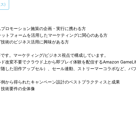
ス)
ームプロモーション施策の企画・実行に携わる方
配信プラットフォームを活用したマーケティングに関心のある方
グ技術のビジネス活用に興味がある方
要です。マーケティング/ビジネス視点で構成しています。
改変不要でクラウド上から即プレイ体験を配信するAmazon GameLift 
に付随した旧作アップセル）、セール連動、ストリーマーコラボなど、パ
ー事例から得られたキャンペーン設計のベストプラクティスと成果
と技術要件の全体像