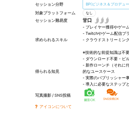
セッション分野
BP(ビジネス＆プロデュー
対象プラットフォーム
なし
セッション難易度
- プレイヤー獲得やゲ
- Twitchやゲーム
求められるスキル
- クラウドストリーミン
※技術的な前提知識は不
- ダウンロード不要・ビルド
- 新作ローンチ（それ
得られる知見
的なユースケース
- 実際のパブリッシャ
- 導入に必要なステップ
写真撮影 / SNS投稿
アイコンについて