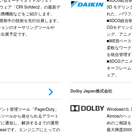
ェア「CRI Sofdec2」の最新デ
3D モデリン
連携機能などをご紹介します。
れた、パワフ
、開発中の技術を先行出展します。
■3DCG総合制
ジョンのオーサリングツールや
CGモデリン
どを出展予定です。
ング、アニメ
■WEBベースデ
柔軟なワーク
を統合管理す
■3DCGアニ
キーフレーム
ェア。
Dolby Japan株式会社
ンシデント管理ツール「PagerDuty」
Windows1
るツールから発せられるアラート
Atmosの
アに通知し、解決するまでの運用
めのご相談を承
aasです。エンジニアにとっての
最大輝度200