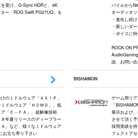
証を受け、G-Sync HDRと、4K
バイルからNi
「ROG Swift PG27UQ」を
オーディオソ
・進化し続けるU
・新しいダー
・ボイスに特
ROCK O
AudioGam
談、お問い合
BISHAMON
向けのミドルウェア「ＡＸＩＰ」
ゲーム用リア
ーミドルウェア「Ｈ２ＭＤ」、低
「BISHAM
ェア「Ｃ－ＦＡ」、超解像技術
展示および、
１８年夏リリースのディープラー
させて頂く予
ＩＡ」など、様々なミドルウェア
採用実績を持
スにお立ち寄り下さい
フェクトアセ