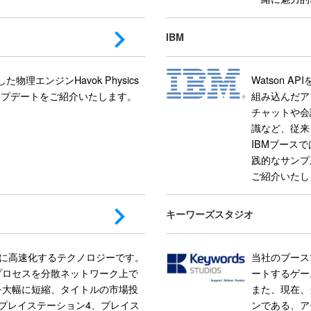
IBM
理エンジンHavok Physics
Watson API
アップデートをご紹介いたします。
組み込んだア
チャットや会
識など、従来
IBMブースで
践的なサンプル
ご紹介いたし
キーワーズスタジオ
発を劇的に高速化するテクノロジーです。
当社のブース
プロセスを分散ネットワーク上で
ートするゲー
を大幅に短縮、タイトルの市場投
また、現在、
e、プレイステーション4、プレイス
ンである、ア