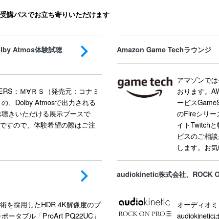
の受講パスでお立ち寄りいただけます
olby Atmos体験試聴
Amazon Game Techラウンジ
アマゾンでは
 ENDERS：Ｍ∀ＲＳ（発売元：コナミ
おります。A
Dolby Atmosで出力される
ービスGame
お聴きいただける展示ブースで
のFireシリ
施ですので、体験希望の際はご注
イトTwit
ビスのご相談が
します。お気
audiokinetic株式会社、ROCK 
技術を採用したHDR 4K解像度のプ
オーディオミ
ータブル「ProArt PQ22UC」
audiokin