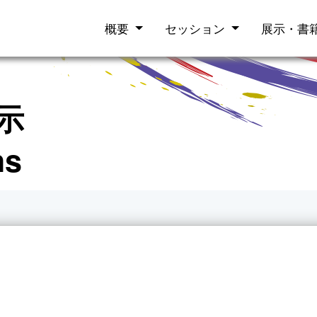
概要
セッション
展示・書
示
hs