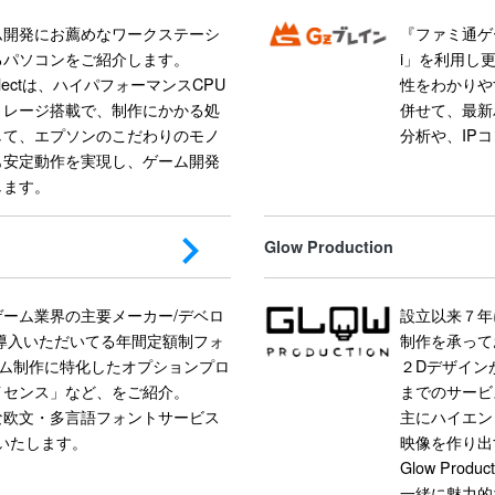
ム開発にお薦めなワークステーシ
『ファミ通ゲ
るパソコンをご紹介します。
i」を利用し
Selectは、ハイパフォーマンスCPU
性をわかりや
トレージ搭載で、制作にかかる処
併せて、最新バ
して、エプソンのこだわりのモノ
分析や、IP
も安定動作を実現し、ゲーム開発
します。
Glow Production
ーム業界の主要メーカー/デベロ
設立以来７年
導⼊いただいてる年間定額制フォ
制作を承って
ーム制作に特化したオプションプロ
２Dデザイン
イセンス」など、をご紹介。
までのサービ
な欧⽂・多⾔語フォントサービス
主にハイエン
介もいたします。
映像を作り出
Glow Pr
一緒に魅力的