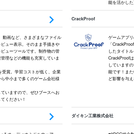
能を活かした
CrackProof
音楽、動画など、さまざまなファイル
ゲームアプリ
レビュー表示。そのまま手描きや
「CrackP
レビューツールです。制作物の管
したタイトル
限管理などの機能も充実していま
CrackProo
していますの
賞を受賞。学習コストが低く、企業
能です！またC
から中小まで多くのゲーム会社様
ど影響を与え
していますので、ぜひブースへお
してください！
ダイキン工業株式会社
ているオーディオミドルウェア
■3DCG総合