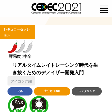
menu
menu
レギュラーセッシ
ョン
リアルタイムレイトレーシング時代を生
き抜くためのデノイザー開発入門
アイコン詳細
公募
主分野:
ENG
レンダリング