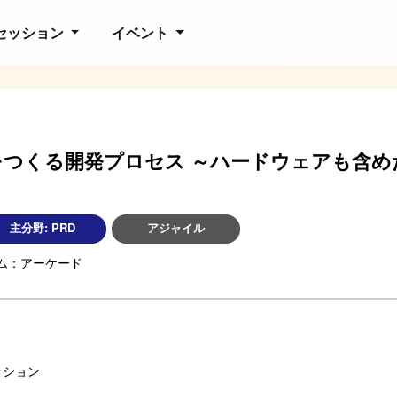
セッション
イベント
をつくる開発プロセス ～ハードウェアも含め
主分野:
PRD
アジャイル
ム：アーケード
ッション