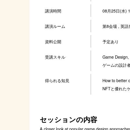
講演時間
08月25日(水) 16
講演ルーム
第8会場
,
英語
資料公開
予定あり
受講スキル
Game Design, 
ゲームの設計
得られる知見
How to better
NFTと優れた
セッションの内容
A closer look at popular game design approache