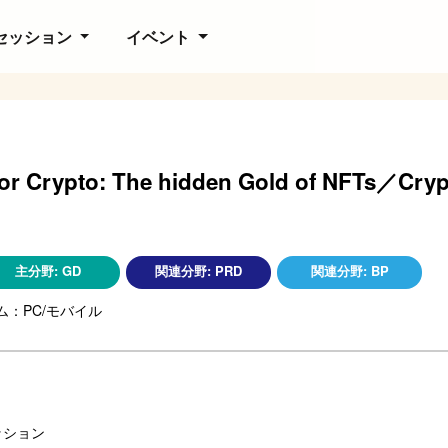
セッション
イベント
 For Crypto: The hidden Gold of NF
主分野:
GD
関連分野:
PRD
関連分野:
BP
：PC/モバイル
ッション