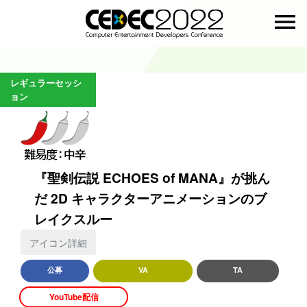
menu
レギュラーセッシ
ョン
『聖剣伝説 ECHOES of MANA』が挑ん
だ 2D キャラクターアニメーションのブ
レイクスルー
アイコン詳細
公募
VA
TA
YouTube配信