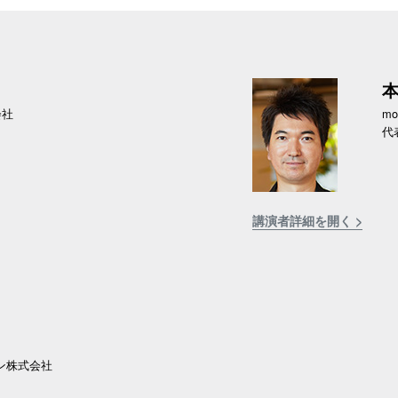
会社
mo
代
講演者詳細を開く >
ン株式会社