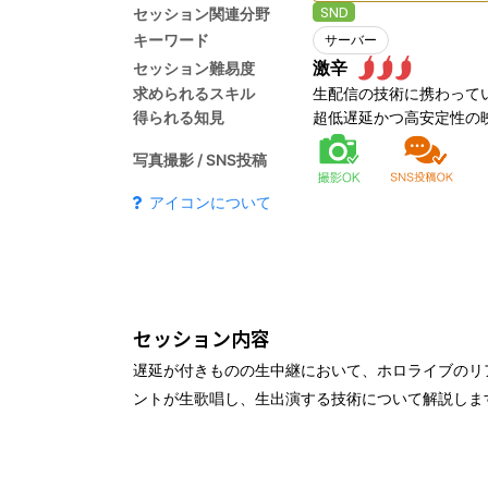
SND
セッション関連分野
運営委員会
キーワード
サーバー
運営委員会 アラムナイ
セッション難易度
求められるスキル
生配信の技術に携わって
得られる知見
超低遅延かつ高安定性の
運営委員会インタビュー
写真撮影 / SNS投稿
過去のCEDEC一覧 / 2024年実績報告
アイコンについて
過去一覧
2024年実績報告
アンケート
ロードマップ
セッション内容
遅延が付きものの生中継において、ホロライブのリア
ントが生歌唱し、生出演する技術について解説しま
CEDECガイド