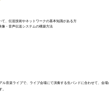
無料ライブ配信セッション
CEDEC Lightning 2025
いて、伝送技術やネットワークの基本知識がある方
映像・音声伝送システムの構築方法
募集要項
セッション一覧
フロアマップ
スポンサー展示
ル音楽ライブで、ライブ会場にて演奏する生バンドに合わせて、会場から
CEDEC書房
す。
インタラクティブセッション