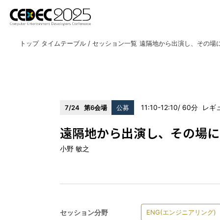
トップ
タイムテーブル / セッション一覧
11:10-12:10
60
レギ
7/24
第6会場
公募
遠隔地から出演し、その場に
開催概要
小野 敏之
アクセス
講演者公募のご案内
セッション分野
ENG(エンジニアリング)