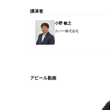
CEDECについて
講演者
受講パス購入ガイド
小野 敏之
受講ガイド
カバー株式会社
イベント
PERACON
アピール動画
CEDEC AWARDS
部門別 優秀賞
最優秀賞・特別賞