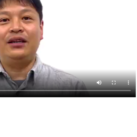
プレス
報道関係者様へ / CEDECメディア登録について
取材聴講登録規定 / 取材規定