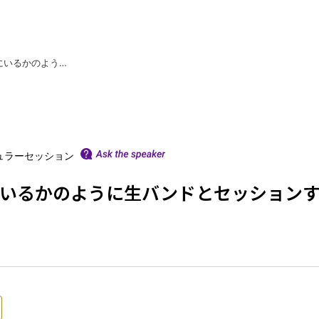
遠隔地から出演し、その場にいるかのように生バンドとセッションすることを可能とする伝送技術
ュラーセッション
いるかのように生バンドとセッション
タイムテーブル / セッション一覧
セッション分野定義
セッション形式定義