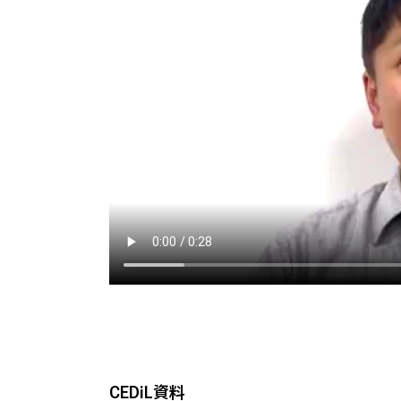
Developers’ Night
Welcome Reception
CEDiL資料