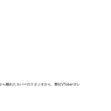
スポンサーリスト
CEDEC AWARDS
ニュースレター
公式X
公式YouTube
よくあるご質問
お問い合わせ
離れたカバーのスタジオから、弊社VTuberタレ