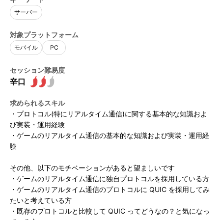
開催概要
サーバー
対象プラットフォーム
開催概要
CEDECガイド
モバイル
PC
アクセス
セッション難易度
CEDECについて
イベント
講演者公募のご案内
受講パス購入ガイド
求められるスキル
PERACON
タイムテーブル / セッション一覧
・プロトコル(特にリアルタイム通信)に関する基本的な知識およ
運営委員会
受講ガイド
び実装・運用経験
CEDEC AWARDS
・ゲームのリアルタイム通信の基本的な知識および実装・運用経
運営委員会 アラムナイ
タイムテーブル / セッション一覧
フロアマップ
験
部門別 優秀賞
運営委員会インタビュー
セッション分野定義
最優秀賞・特別賞
その他、以下のモチベーションがあると望ましいです
フロアマップ
受講登録
・ゲームのリアルタイム通信に独自プロトコルを採用している方
・ゲームのリアルタイム通信のプロトコルに QUIC を採用してみ
過去のCEDEC一覧 / 2024年実績報告
Developers’ Night
セッション形式定義
スポンサー展示
たいと考えている方
受講登録
協賛・スポンサープログラムのご案内
過去一覧
・既存のプロトコルと比較して QUIC ってどうなの？と気になっ
Welcome Reception
無料ライブ配信セッション