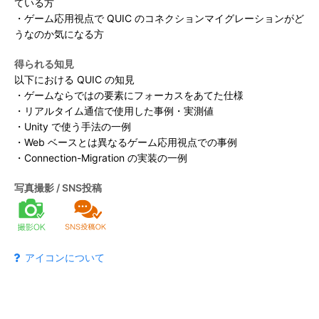
ている方
2024年実績報告
CEDEC書房
・ゲーム応用視点で QUIC のコネクションマイグレーションがど
受講パスの種類と価格
協賛・スポンサープログラムのご案内
プレス
アンケート
うなのか気になる方
CEDEC Lightning 2025
インタラクティブセッション
ロードマップ
支払い方法・期限
得られる知見
募集要項
スポンサーリスト
報道関係者様へ / CEDECメディア登録について
以下における QUIC の知見
セッション一覧
・ゲームならではの要素にフォーカスをあてた仕様
・リアルタイム通信で使用した事例・実測値
取材聴講登録規定 / 取材規定
・Unity で使う手法の一例
ニュースレター
公式X
公式YouTube
・Web ベースとは異なるゲーム応用視点での事例
・Connection-Migration の実装の一例
よくあるご質問
お問い合わせ
写真撮影 / SNS投稿
アイコンについて