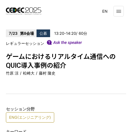
EN
7/23
第8会場
公募
13:20-14:20
60
レギュラーセッション
ゲームにおけるリアルタイム通信への
タイムテーブル
セッション一覧
QUIC導入事例の紹介
竹原 涼
松崎大
藤村 隆史
受講登録はこちら
スポンサーリスト
CEDEC AWARDS
セッション分野
ENG(エンジニアリング)
キーワード