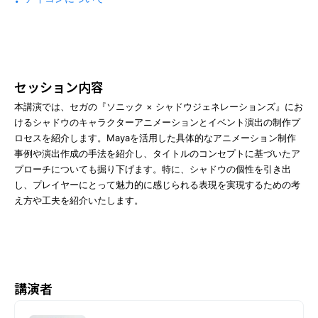
2024年実績報告
CEDEC書房
受講パスの種類と価格
協賛・スポンサープログラムのご案内
プレス
アンケート
CEDEC Lightning 2025
インタラクティブセッション
ロードマップ
支払い方法・期限
募集要項
スポンサーリスト
報道関係者様へ / CEDECメディア登録について
セッション内容
セッション一覧
本講演では、セガの『ソニック × シャドウジェネレーションズ』にお
取材聴講登録規定 / 取材規定
けるシャドウのキャラクターアニメーションとイベント演出の制作プ
ニュースレター
公式X
公式YouTube
ロセスを紹介します。Mayaを活用した具体的なアニメーション制作
事例や演出作成の手法を紹介し、タイトルのコンセプトに基づいたア
よくあるご質問
プローチについても掘り下げます。特に、シャドウの個性を引き出
し、プレイヤーにとって魅力的に感じられる表現を実現するための考
お問い合わせ
え方や工夫を紹介いたします。
講演者