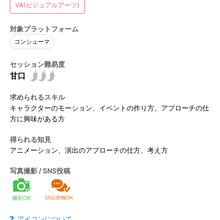
開催概要
VA(ビジュアルアーツ)
対象プラットフォーム
開催概要
CEDECガイド
コンシューマ
アクセス
セッション難易度
CEDECについて
イベント
講演者公募のご案内
求められるスキル
受講パス購入ガイド
PERACON
タイムテーブル / セッション一覧
キャラクターのモーション、イベントの作り方、アプローチの仕
運営委員会
方に興味がある方
受講ガイド
CEDEC AWARDS
運営委員会 アラムナイ
タイムテーブル / セッション一覧
フロアマップ
得られる知見
アニメーション、演出のアプローチの仕方、考え方
部門別 優秀賞
運営委員会インタビュー
セッション分野定義
最優秀賞・特別賞
写真撮影 / SNS投稿
フロアマップ
受講登録
過去のCEDEC一覧 / 2024年実績報告
Developers’ Night
セッション形式定義
スポンサー展示
受講登録
協賛・スポンサープログラムのご案内
過去一覧
Welcome Reception
無料ライブ配信セッション
アイコンについて