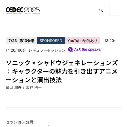
EN
7/23
第13会場
SPONSORED
YouTube配信あり
13:20-
14:20
60
レギュラーセッション
タイムテーブル
セッション一覧
ソニック × シャドウジェネレーションズ
：キャラクターの魅力を引き出すアニメ
ーションと演出技法
受講登録はこちら
郷田 周吾
渋谷 浩一
スポンサーリスト
CEDEC AWARDS
セッション分野