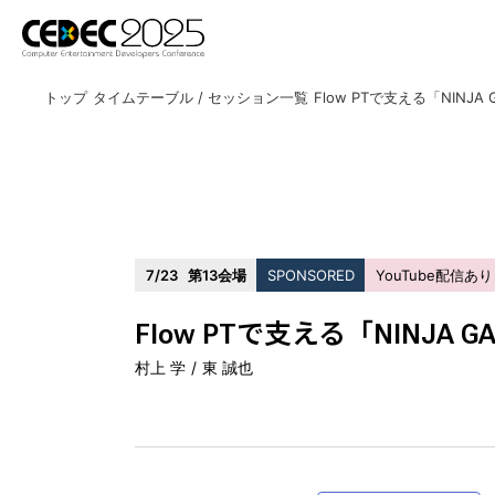
トップ
タイムテーブル / セッション一覧
7/23
第13会場
SPONSORED
YouTube配信あり
開催概要
Flow PTで支える「NINJA
村上 学
東 誠也
アクセス
講演者公募のご案内