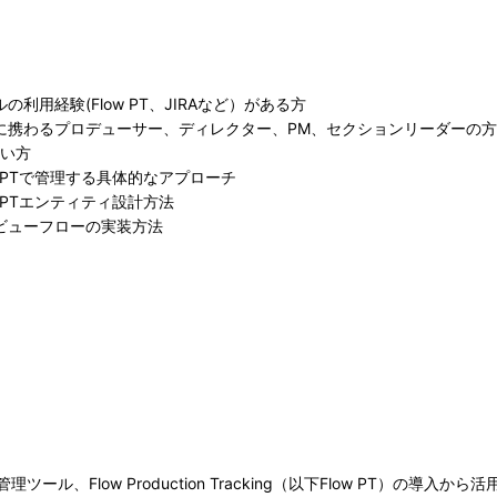
無料ライブ配信セッション
CEDEC Lightning 2025
利用経験(Flow PT、JIRAなど）がある方
募集要項
に携わるプロデューサー、ディレクター、PM、セクションリーダーの方
たい方
セッション一覧
w PTで管理する具体的なアプローチ
 PTエンティティ設計方法
ビューフローの実装方法
フロアマップ
スポンサー展示
CEDEC書房
インタラクティブセッション
理ツール、Flow Production Tracking（以下Flow PT）の導