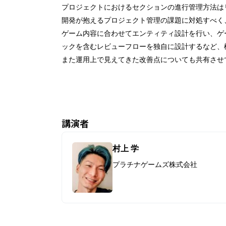
CEDECについて
プロジェクトにおけるセクションの進行管理方法は
開発が抱えるプロジェクト管理の課題に対処すべく、
受講パス購入ガイド
ゲーム内容に合わせてエンティティ設計を行い、ゲ
ックを含むレビューフローを独自に設計するなど、権
受講ガイド
また運用上で見えてきた改善点についても共有させて
イベント
講演者
PERACON
村上 学
プラチナゲームズ株式会社
CEDEC AWARDS
部門別 優秀賞
最優秀賞・特別賞