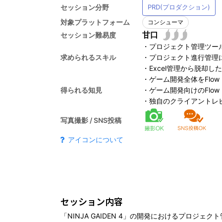
セッション分野
PRD(プロダクション)
運営委員会
対象プラットフォーム
コンシューマ
運営委員会 アラムナイ
セッション難易度
・プロジェクト管理ツールの
運営委員会インタビュー
求められるスキル
・プロジェクト進行管理
・Excel管理から脱却し
・ゲーム開発全体をFlo
過去のCEDEC一覧 / 2024年実績報告
得られる知見
・ゲーム開発向けのFlow
過去一覧
・独自のクライアントレ
2024年実績報告
写真撮影 / SNS投稿
アンケート
アイコンについて
ロードマップ
CEDECガイド
セッション内容
「NINJA GAIDEN 4」の開発におけるプロジェクト管