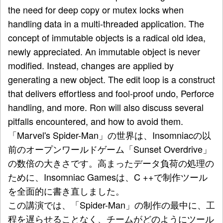
the need for deep copy or mutex locks when
handling data in a multi-threaded application. The
concept of immutable objects is a radical old idea,
newly appreciated. An immutable object is never
modified. Instead, changes are applied by
generating a new object. The edit loop is a construct
that delivers effortless and fool-proof undo, Perforce
handling, and more. Ron will also discuss several
pitfalls encountered, and how to avoid them.
「Marvel's Spider-Man」の世界は、Insomniacの以
前のオープンワールドゲーム「Sunset Overdrive」
の数倍の大きさです。高まったデータ負荷の処理の
ために、Insomniac Gamesは、C ++で制作ツール
を全面的に書き直しました。
この講演では、「Spider-Man」の制作の最中に、工
程を遅らせることなく、チームがどのようにツール