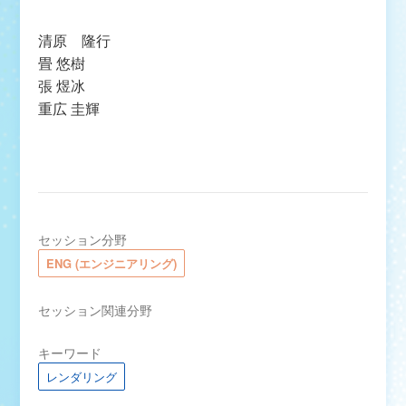
清原 隆行
畳 悠樹
張 煜冰
重広 圭輝
セッション分野
ENG (エンジニアリング)
セッション関連分野
キーワード
レンダリング