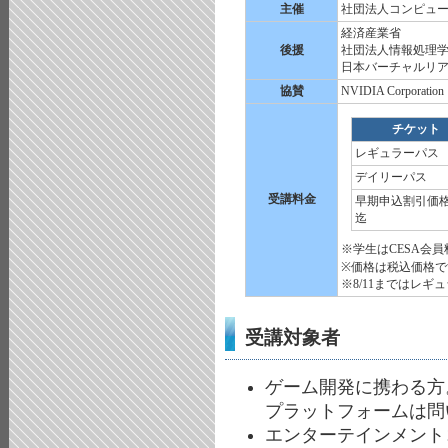
主催
社団法人コンピュ
経済産業省
後援
社団法人情報処理
日本バーチャルリ
協賛
NVIDIA Corporation
チケット
レギュラーパス
デイリーパス
受講料金
早期申込割引価格
迄
※学生はCESA会
※価格は税込価格で
※8/11まではレ
受講対象者
ゲーム開発に携わる方
プラットフォームは問
エンターテインメント