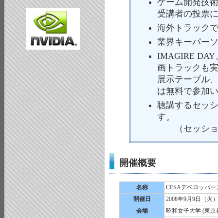
ゲーム開発技術を
受講者の投票
海外トラック
業界キーパー
IMAGIRE D
画トラックも
展示テーブル、
は無料で参加
聴講するセッ
す。
（セッション
開催概要
名称
CESAデベロッパ
開催日
2008年9月9日（火
会場
昭和女子大学 (東京