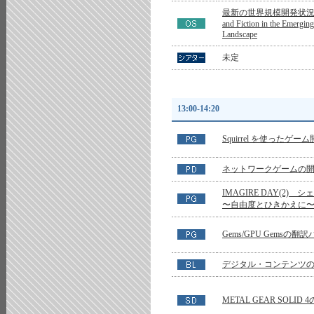
最新の世界規模開発状況に
and Fiction in the Emergi
Landscape
未定
13:00-14:20
Squirrel を使ったゲー
ネットワークゲームの
IMAGIRE DAY(2)
〜自由度とひきかえに
Gems/GPU Gemsの
デジタル・コンテンツ
METAL GEAR SOLI