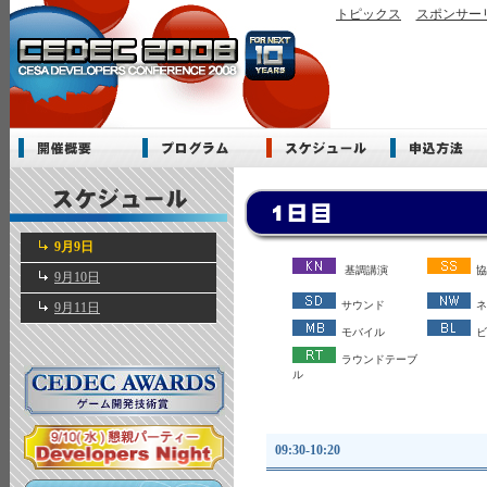
トピックス
スポンサー
9月9日
基調講演
協
9月10日
サウンド
ネ
9月11日
モバイル
ビ
ラウンドテーブ
ル
09:30-10:20