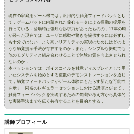
現在の家庭用ゲーム機では，汎用的な触覚フィードバックとし
て，ゲームパッドに内蔵された偏心モータによる振動の提示を
行っている．登場時は強烈な訴求力があったものの，17年の時
が経った現在では，ユーザに感動や驚きを提供するには必ずし
も十分ではない．より高いリアリティの実現のためにはどのよ
うな触覚提示手法が存在するのか．また，シンプルな振動でも
他のモダリティと組み合わせることで体験の質を向上させられ
ないのか．
本セッションでは，ボイスコイルを触覚ディスプレイとして用
いたシステムを始めとする複数のデモンストレーションを通じ
て，触覚フィードバックがゲーム体験にもたらす新たな可能性
を示す．同名のレギュラーセッションにおける講演と併せて，
触覚フィードバックを実現するための知識や考え方から具体的
な実装手法までを広く共有することを目的とする．
講師プロフィール