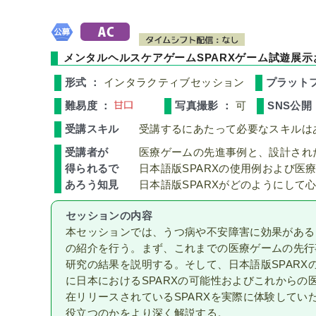
メンタルヘルスケアゲームSPARXゲーム試遊展
形式 ：
インタラクティブセッション
プラット
難易度 ：
写真撮影 ：
可
SNS公開
受講スキル
受講するにあたって必要なスキルは
受講者が
医療ゲームの先進事例と、設計され
得られるで
日本語版SPARXの使用例および医
あろう知見
日本語版SPARXがどのようにして
セッションの内容
本セッションでは、うつ病や不安障害に効果があると
の紹介を行う。まず、これまでの医療ゲームの先行
研究の結果を説明する。そして、日本語版SPAR
に日本におけるSPARXの可能性およびこれから
在リリースされているSPARXを実際に体験して
役立つのかをより深く解説する。