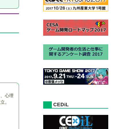
後、心理
設立。
CEDiL