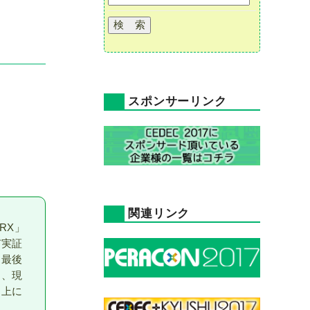
スポンサーリンク
関連リンク
RX」
び実証
。最後
は、現
向上に