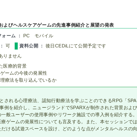
示およびヘルスケアゲームの先進事例紹介と展望の発表
フォーム ：
PC モバイル
 ：
可
資料公開 ：
後日CEDiLにて公開予定です
ありません
た医療的背景
療ゲームの今後の発展性
心理療法を取り込んでいるか
される心理療法、認知行動療法を学ぶことのできるRPG「SPA
事例を紹介し、ニュージランドでSPARXが制作された背景およ
Xの一般ユーザーの使用事例やリワーク施設での導入例を紹介する
の医療ゲームの発展性についても言及する。また、本セッションで
いただける試遊スペースを設け、どのような点がメンタルヘルスの