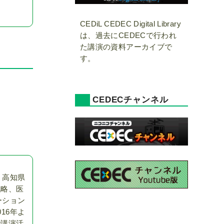
CEDiL CEDEC Digital Library
は、過去にCEDECで行われ
た講演の資料アーカイブで
す。
CEDECチャンネル
、高知県
戦略、医
ーション
16年よ
で講演活