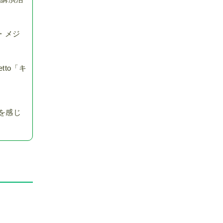
・メジ
to「キ
を感じ