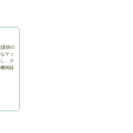
看護師の
的なマッ
新し、グ
療機関経