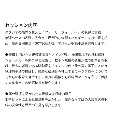
セッション内容
スタジオの限界を超える「フォーリーフィールド」の収録と実践
物理ベースの表現に見合う「圧倒的な物理エネルギー」を持つ音を求
め、屋外専用拠点「SKYSQUARE」で培った収録手法を共有します。
◆重機を用いた大規模破壊音とノイズ抑制、極限環境下の機材保護
ショベルカーを動力源と定義し、数トン規模の質量が放つ衝撃音を収
録。最大の課題である駆動音を「エンジン停止後の重力落下」という
物理的手法で排除し、純粋な破壊音を抽出するワークフローについて
それらの収録で発生する、破片の飛散から収録用マイクを守る「保護
シェルター」の研究結果を紹介します。
◆屋外環境を活かした大規模火炎収録の運用
地中ピットによる延焼遮断を活かした、屋外ならではの大規模火炎収
録の安全性と運用の知見を紹介します。