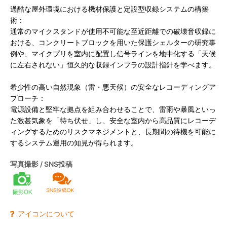
過酷な屋外環境における機材保護と定設型収録システムの構築
よくあるご質問
術：
通常のマイクスタンドが使用不可能な至近距離での破壊音収録に
お問い合わせ
おける、コンクリートブロックを用いた保護シェルターの研究事
例や、マイクプリを室内に配置し信号ラインを地中化する「天候
に左右されない」恒久的な収録インフラの設計指針を学べます。
希少性の高い自然現象（雷・悪天候）の安全なレコーディングア
プローチ：
電源設備と堅牢な拠点を組み合わせることで、雷雨や暴風といっ
た激甚気象を「待ち伏せ」し、安全な室内から高品質にレコーデ
ィングするためのリスクマネジメントと、長期間の待機を可能に
するシステム運用の知見が得られます。
写真撮影 / SNS投稿
アイコンについて