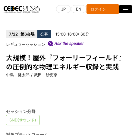
JP
EN
ログイン
7/22
第6会場
公募
15:00-16:00
60
レギュラーセッション
大規模！屋外『フォーリーフィールド』
タイムテーブル
セッション一覧
の圧倒的な物理エネルギー収録と実践
中島 健太郎
武田 紗吏奈
受講申込はこちら
スポンサーリスト
CEDEC AWARDS
セッション分野
SND(サウンド)
開催概要
対象プラットフォーム