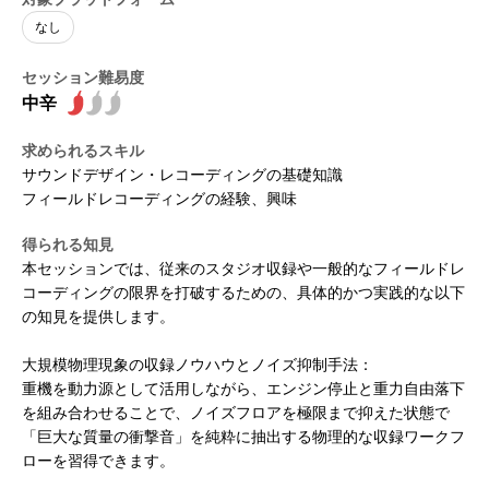
開催概要トップ
CEDECガイド
なし
アクセス
CEDECについて
イベント
セッション難易度
講演者公募のご案内
受講パス購入ガイド
PERACON
運営委員会
受講ガイド
CEDEC AWARDS
セッション
求められるスキル
運営委員会 アラムナイ
部門別 優秀賞
タイムテーブル
フロアマップ
サウンドデザイン・レコーディングの基礎知識
運営委員会インタビュー
フィールドレコーディングの経験、興味
最優秀賞・特別賞
セッション一覧
過去のCEDEC一覧 / 2025年実績報告
フロアマップ
受講登録
Developers' Night
セッション分野定義
スポンサー展示
受講登録
協賛・スポンサー
得られる知見
過去一覧
Welcome Reception
セッション形式定義
CEDEC書房
本セッションでは、従来のスタジオ収録や一般的なフィールドレ
受講パスの種類と価格
協賛・スポンサープログラムのご案内
グッズ
2025年実績報告
無料ライブ配信セッション
インタラクティブセッション
コーディングの限界を打破するための、具体的かつ実践的な以下
支払い方法・期限
スポンサーリスト
CEDEC Lightning 2026
グッズ
プレス
アンケート
の知見を提供します。
報道関係者様へ / CEDECメディア登録について
ロードマップ
募集要項
大規模物理現象の収録ノウハウとノイズ抑制手法：
取材聴講登録規定 / 取材規定
重機を動力源として活用しながら、エンジン停止と重力自由落下
を組み合わせることで、ノイズフロアを極限まで抑えた状態で
「巨大な質量の衝撃音」を純粋に抽出する物理的な収録ワークフ
ローを習得できます。
ニュースレター
公式X
公式YouTube