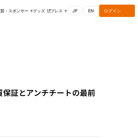
JP
EN
ログイン
協賛・スポンサー
グッズ
プレス
質保証とアンチチートの最前