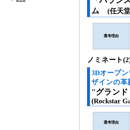
「バランス
著述賞
ム
(任天
選考理由
ノミネート(2
3Dオープ
ザインの革
"グランド
(Rockstar Ga
選考理由