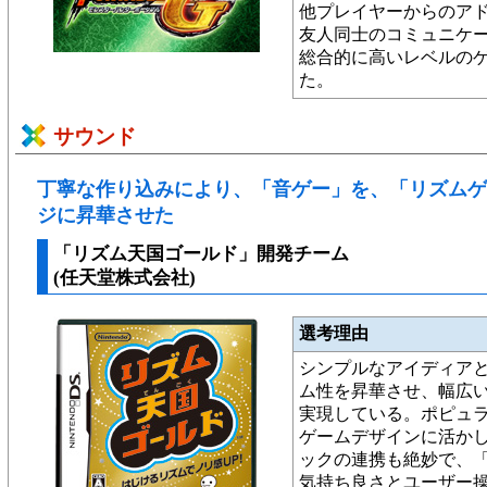
他プレイヤーからのア
友人同士のコミュニケ
総合的に高いレベルの
た。
サウンド
丁寧な作り込みにより、「音ゲー」を、「リズムゲ
ジに昇華させた
「リズム天国ゴールド」開発チーム
(任天堂株式会社)
選考理由
シンプルなアイディア
ム性を昇華させ、幅広
実現している。ポピュ
ゲームデザインに活か
ックの連携も絶妙で、
気持ち良さとユーザー