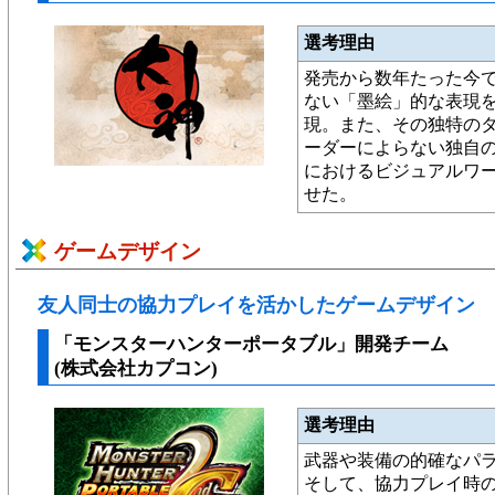
選考理由
発売から数年たった今
ない「墨絵」的な表現
現。また、その独特の
ーダーによらない独自
におけるビジュアルワ
せた。
ゲームデザイン
友人同士の協力プレイを活かしたゲームデザイン
「モンスターハンターポータブル」開発チーム
(株式会社カプコン)
選考理由
武器や装備の的確なパ
そして、協力プレイ時