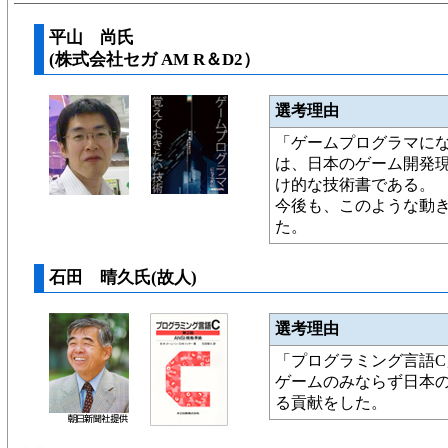
平山 尚氏
(株式会社セガ AM R＆D2）
選考理由
「ゲームプログラマに
は、日本のゲーム開発
け的な技術書である。
今後も、このような動
た。
石田 晴久氏(故人)
選考理由
「プログラミング言語
ゲームのみならず日本
る貢献をした。