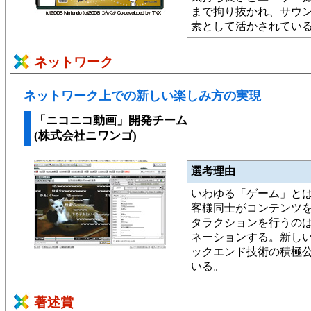
まで拘り抜かれ、サウ
素として活かされてい
ネットワーク
ネットワーク上での新しい楽しみ方の実現
「ニコニコ動画」開発チーム
(株式会社ニワンゴ)
選考理由
いわゆる「ゲーム」と
客様同士がコンテンツ
タラクションを行うの
ネーションする。新し
ックエンド技術の積極
いる。
著述賞