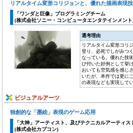
リアルタイム変形コリジョンと、優れた描画表現技
「ワンダと巨像」プログラミングチーム
(株式会社ソニー・コンピュータエンタテインメント
選考理由
リアルタイム変形コリ
登り、必死でしがみつ
なっている。優れた技
び付いた好例として挙げ
おいても空気感を感じ
いたが、本作では更に
の表現なども実現して
ビジュアルアーツ
独創的な「墨絵」表現のゲーム応用
「大神」アーティスト、及びテクニカルアーティス
(株式会社カプコン)