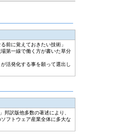
なる前に覚えておきたい技術」
現場第一線で働く方が書いた草分
きが活発化する事を願って選出し
C」邦訳版他多数の著述により、
のソフトウェア産業全体に多大な