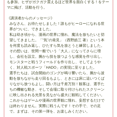
も参加。ヒザがガクガク震えるほど世界を面白くする！をテー
マに掲げ、活動を行う。
《講演者からのメッセージ》
みなさん、お待たせしました！誰もがヒーローになれる世
界がついに、できました。
私は幼き頃から、漫画の世界に憧れ、魔法を放ちたいと切
望してきました。「”気”の発見」（西野皓三 著）という本
を何度も読み返し、ひたすら気を放とうと練習しました。
その想いは、世間一般でいう「大人」になってさらに増
し、会社を設立。腕から技を放つような感覚を作り出し、
モンスターと戦うフィールドを作り出し、そしてようや
く、対人戦スポーツ「HADO」の実現に至りました。
選手たちは、試合開始のゴングが鳴り響いたら、腕から波
動を放ちながら走り回るもよし、ときには床に這いつくば
りながら放つもよし。闘い方は千差万別！観客は、選手た
ちの機敏な動き、そして会場に取り付けられたスクリーン
に映し出される光景を見ながら盛大に観戦してください。
これからはゲームや漫画の世界観に憧れ、妄想するだけで
は終わりません。実際に戦うんです！その手で、その足
で。まずは、その第一弾を、お楽しみください。