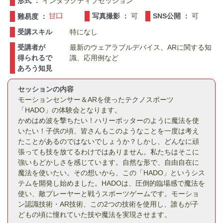
形式 ：
インタラクティブセッション
写真撮影 ：
可
SNS公開 ：
可
難易度 ：
受講スキル
特になし
受講者が
最新のウェアラブルデバイス、ARに関する知
得られるで
識、応用例など
あろう知見
セッションの内容
モーションセンサー＆ARを使ったテクノスポーツ
「HADO」の体験会となります。
かめはめ波を撃ちたい！ハリーポッターのように魔法を使
いたい！子供の頃、皆さんもこのようなことを一度は考え
たことがあるのではないでしょうか？しかし、どんなに頑
張っても技を放てるわけではありません。私たちはそこに
強いもどかしさを感じています。自然な形で、自由自在に
魔法を使いたい。その想いから、この「HADO」というシス
テムを開発し始めました。HADOは、圧倒的臨場感で魔法を
使い、敵プレーヤーと戦うスポーツゲームです。モーショ
ン認識技術・AR技術、この2つの技術を使用し、誰もが子
どもの頃に憧れていた技や魔法を実現させます。