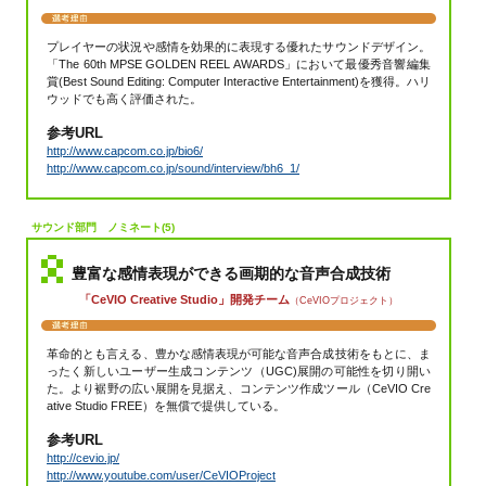
プレイヤーの状況や感情を効果的に表現する優れたサウンドデザイン。
「The 60th MPSE GOLDEN REEL AWARDS」において最優秀音響編集
賞(Best Sound Editing: Computer Interactive Entertainment)を獲得。ハリ
ウッドでも高く評価された。
参考URL
http://www.capcom.co.jp/bio6/
http://www.capcom.co.jp/sound/interview/bh6_1/
サウンド部門 ノミネート(5)
豊富な感情表現ができる画期的な音声合成技術
「CeVIO Creative Studio」開発チーム
（CeVIOプロジェクト）
革命的とも言える、豊かな感情表現が可能な音声合成技術をもとに、ま
ったく新しいユーザー生成コンテンツ（UGC)展開の可能性を切り開い
た。より裾野の広い展開を見据え、コンテンツ作成ツール（CeVIO Cre
ative Studio FREE）を無償で提供している。
参考URL
http://cevio.jp/
http://www.youtube.com/user/CeVIOProject