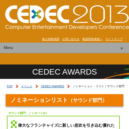
個人情報保護
お問い合わせ
報道関係者様へ
サイトマップ
Menu
▼
開催概要
▼
CEDEC AWARDS
プログラム
▼
スケジュール
▼
TOP
イベント
CEDEC AWARDS
ノミネーション・リスト｜サウンド部門
展示/PRセミナー
▼
ノミネーションリスト
（サウンド部門）
イベント
▼
サウンド部門 ノミネート(1)
受講申込
▼
偉大なフランチャイズに新しい息吹を引き込む優れた
アクセス
▼