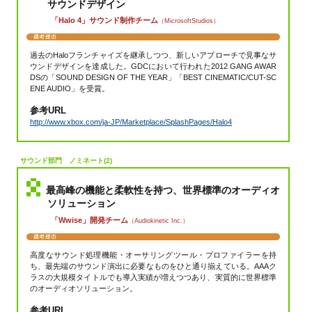
サウンドデザイン
過去のCEDEC
「Halo 4」サウンド制作チーム
（MicrosoftStudios）
▼
過去のHaloフランチャイズを継承しつつ、新しいアプローチで見事なサ
ウンドデザインを達成した。GDCにおいて行われた2012 GANG AWAR
DSの「SOUND DESIGN OF THE YEAR」「BEST CINEMATIC/CUT-SC
ENE AUDIO」を受賞。
参考URL
http://www.xbox.com/ja-JP/Marketplace/SplashPages/Halo4
サウンド部門 ノミネート(2)
最高峰の機能と柔軟性を持つ、世界標準のオーディオ
ソリューション
「Wwise」開発チーム
（Audiokinetic Inc.）
高度なサウンド処理機能・オーサリングツール・プロファイラーを持
ち、最先端のサウンド演出に必要なものをひと通り揃えている。AAAク
ラスの大規模タイトルでも導入実績が増えつつあり、実質的に世界標準
のオーディオソリューション。
参考URL