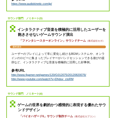
https://www.audiokinetic.com/jp/
サウンド部門 ノミネート(3)
インタラクティブ音楽を積極的に活用したユーザーを
飽きさせないゲームサウンド演出
「ファンタシースターオンライン」サウンドチーム
（株式会社セガ）
ユーザーのプレイによって常に変化し続けるBGMシステムや、オンラ
インのロビーに集まったプレイヤーがバンドセッションできる遊びの提
供など、インタラクティブな音楽を積極的に活用した好事例。
参考URL
http://www.4gamer.net/games/120/G012075/20120820076/
http://www.youtube.com/watch?v=Dhduv_ctoRM
サウンド部門 ノミネート(4)
ゲームの世界を劇的かつ感情的に表現する優れたサウ
ンドデザイン
「バイオハザード6」サウンド制作チーム
（株式会社カプコン）