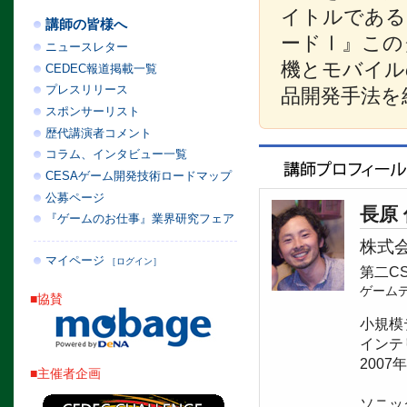
イトルである
講師の皆様へ
ードⅠ』この
ニュースレター
機とモバイル
CEDEC報道掲載一覧
プレスリリース
品開発手法を
スポンサーリスト
歴代講演者コメント
コラム、インタビュー一覧
CESAゲーム開発技術ロードマップ
公募ページ
長原
『ゲームのお仕事』業界研究フェア
株式
マイページ
［ログイン］
第二C
ゲーム
■協賛
小規模
インテリ
200
■主催者企画
ソニッ