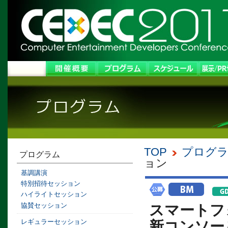
TOP
プログ
プログラム
ョン
基調講演
特別招待セッション
ハイライトセッション
協賛セッション
スマートフ
レギュラーセッション
新コンソー