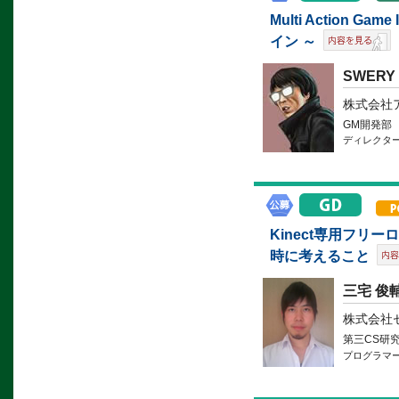
Multi Action 
イン ～
SWERY
株式会社
GM開発部
ディレクタ
Kinect専用フ
時に考えること
三宅 俊
株式会社
第三CS研
プログラマ