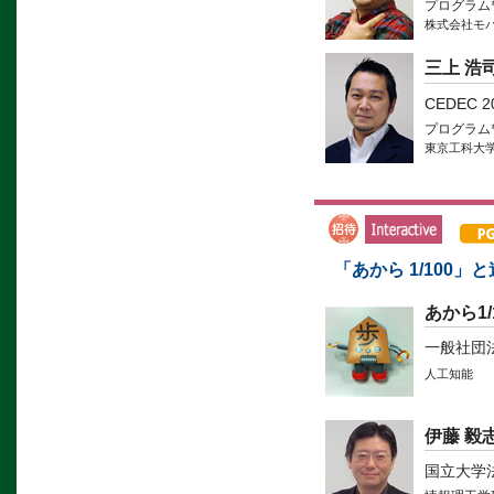
プログラム
株式会社モ
三上 浩
CEDEC 
プログラム
東京工科大
「あから 1/100」
あから1/
一般社団
人工知能
伊藤 毅
国立大学