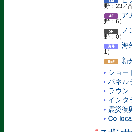
野：23／
ア
野：6）
ノ
野：0）
海
1）
新
ショー
パネル
ラウン
インタ
震災復
Co-loca