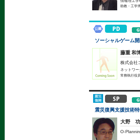
情報理工学
助教・工学
ソーシャルゲーム開
藤重 和
株式会社
ネットワー
常務執行役
震災復興支援技術特
大野 
O-Planni