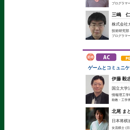
プログラマ
三嶋 
株式会社
技術研究部
プログラマ
ゲームとコミュニケ
伊藤 毅
国立大学
情報理工学
助教・工学
北尾 ま
日本将棋連
女流棋士 (日