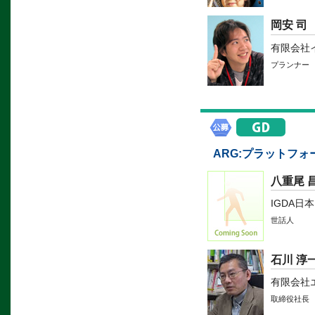
岡安 司
有限会社
プランナー
ARG:プラットフ
八重尾 
IGDA日
世話人
石川 淳
有限会社
取締役社長