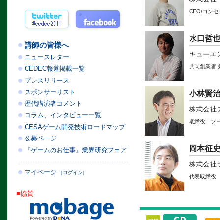
CEO/コン
水口哲
講師の皆様へ
キューエ
ニュースレター
共同創業者 
CEDEC報道掲載一覧
プレスリリース
スポンサーリスト
小林賢
歴代講演者コメント
株式会社
コラム、インタビュー一覧
取締役 ソ
CESAゲーム開発技術ロードマップ
公募ページ
岡本征史
『ゲームのお仕事』業界研究フェア
株式会社
マイページ
［ログイン］
代表取締役
■協賛