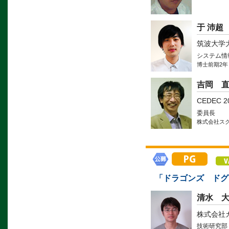
于 沛超
筑波大学
システム情
博士前期2年
吉岡 
CEDEC 
委員長
株式会社ス
「ドラゴンズ ドグ
清水 
株式会社
技術研究部