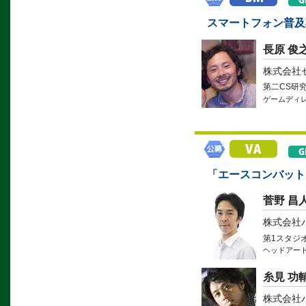
スマートフォン普及
長原 俊
株式会社
第二CS研
ゲームディ
「エースコンバット
菅野 昌
株式会社
第1スタジ
ヘッドアー
糸見 功
株式会社