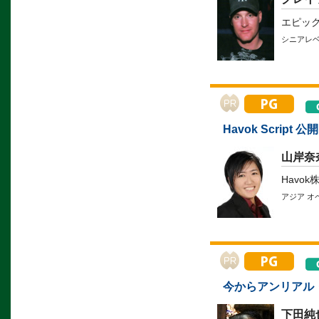
エピッ
シニアレ
Havok Script
山岸奈
Havo
アジア オ
今からアンリアル
下田純