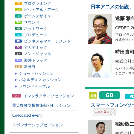
プログラミング
日本アニメの伝説、
ビジュアル・アーツ
ゲームデザイン
遠藤 雅
サウンド
CEDEC 
ネットワーク
プロデュース
プログラム
株式会社モ
ビジネス＆マネージメント
アカデミック
時田貴
ノン・ジャンル
海外トラック
株式会社
新分野
モバイル事
ショートセッション
シニア・マ
パネルディスカッション
ラウンドテーブル
インタラクティブセッション
スマートフォン×ソ
震災復興支援技術特別セッション
Co-located event
稲船敬
スポンサーシップセッション
株式会社 c