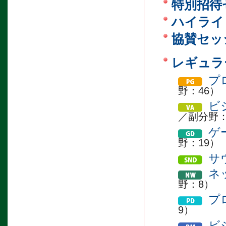
特別招待
ハイライ
協賛セッ
レギュラ
プ
野：46）
ビ
／副分野：
ゲ
野：19）
サ
ネ
野：8）
プ
9）
ビ