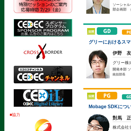
ソーシャル
部企画部 
グリーにおけるスマ
伊野 
グリー株
開発本部 
統括部長
Mobage SDKに
■協力
對馬 
株式会社