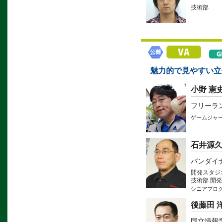
技術部
魅力的で見やすい立体
小野 憲
フリーラ
ゲームジャ
石井源
バンダイ
開発スタジ
技術部 開
シニアプロ
後藤田 
国立情報