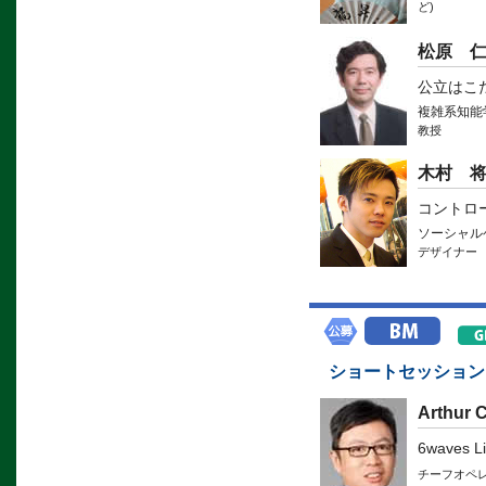
ど)
松原 
公立はこ
複雑系知能
教授
木村 
コントロ
ソーシャル
デザイナー
ショートセッション
Arthur 
6waves Li
チーフオペ