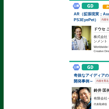
AR（拡張現実；Aug
PS3EyePet）
ドウセ 
株式会社
ンメント
Worldwid
Creative Dir
奇抜なアイディアの
開発事例～
鈴井 匡
有限会社
代表取締役