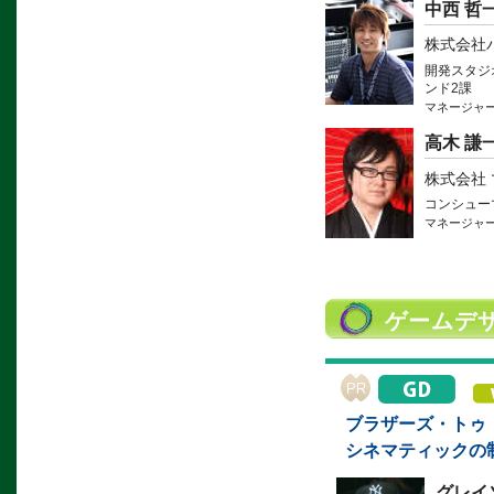
中西 哲
株式会社
開発スタジ
ンド2課
マネージャ
高木 謙
株式会社
コンシュー
マネージャー
ゲームデ
ブラザーズ・トゥ
シネマティックの
グレイ