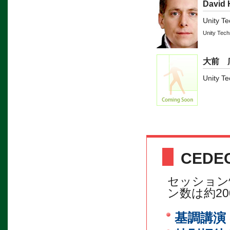
David 
Unity Te
Unity Tec
大前 
Unity Te
CEDE
セッション
ン数は約2
基調講演