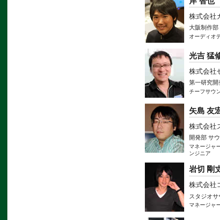
岸 智也
株式会社
大阪制作部
オーディオ
光吉 猛
株式会社
第一研究開
チーフサウ
矢島 友
株式会社
開発部 サ
マネージャー
ンジニア
岩切 剛
株式会社
スタジオサ
マネージャ