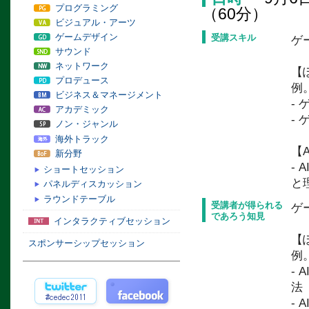
プログラミング
（60分）
ビジュアル・アーツ
ゲームデザイン
受講スキル
ゲ
サウンド
ネットワーク
【
プロデュース
例
ビジネス＆マネージメント
-
アカデミック
-
ノン・ジャンル
海外トラック
【A
新分野
-
ショートセッション
と
パネルディスカッション
ラウンドテーブル
受講者が得られる
ゲ
であろう知見
インタラクティブセッション
【
スポンサーシップセッション
例
-
法
-