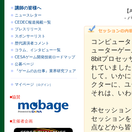
講師の皆様へ
【A
ニュースレター
-
CEDEC報道掲載一覧
プレスリリース
スポンサーリスト
コンピュータ
歴代講演者コメント
ューターゲー
コラム、インタビュー一覧
CESAゲーム開発技術ロードマップ
8bitプロ
公募ページ
れていました
『ゲームのお仕事』業界研究フェア
して。いかに
クターに、ユ
マイページ
［ログイン］
それは、いわ
■協賛
本セッション
セッションを
■主催者企画
点などから皆