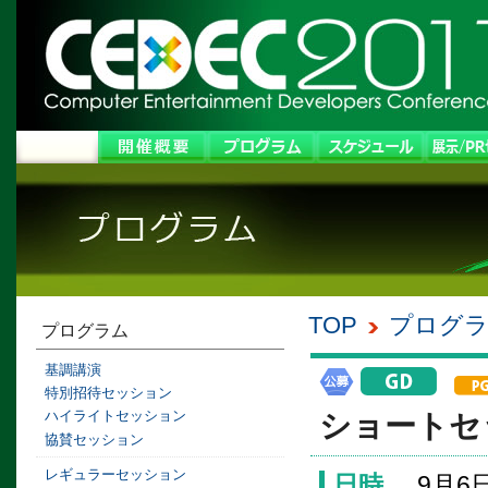
TOP
プログ
プログラム
基調講演
特別招待セッション
ハイライトセッション
ショートセ
協賛セッション
レギュラーセッション
日時
9月6日