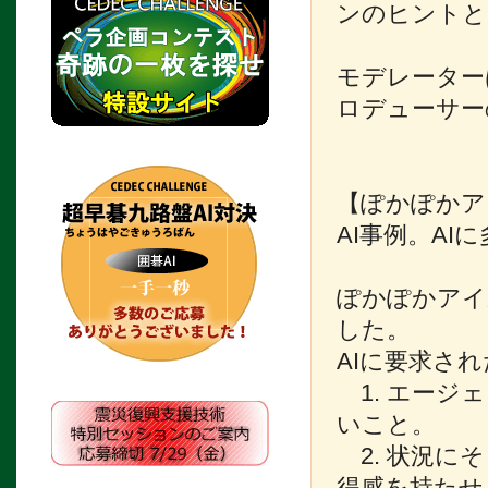
ンのヒントと
モデレーター
ロデューサー
【ぽかぽかア
AI事例。A
ぽかぽかアイ
した。
AIに要求さ
1. エージ
いこと。
2. 状況に
得感を持たせ