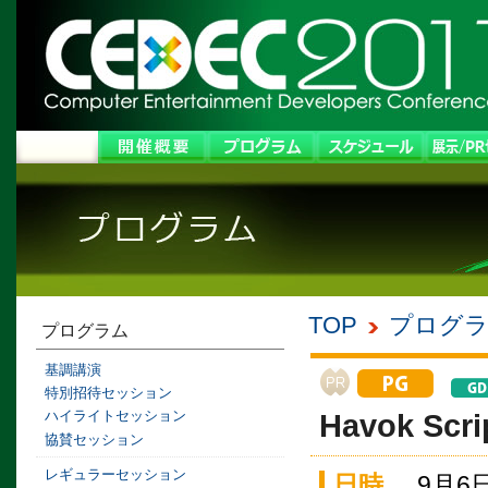
TOP
プログ
プログラム
基調講演
特別招待セッション
ハイライトセッション
Havok S
協賛セッション
レギュラーセッション
日時
9月6日