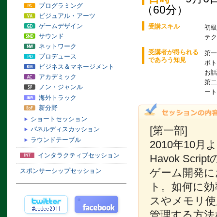
プログラミング
（60分）
ビジュアル・アーツ
ゲームデザイン
受講スキル
初級
サウンド
テク
ネットワーク
受講者が得られる
第一
プロデュース
であろう知見
ボト
ビジネス＆マネージメント
お話
アカデミック
第二
ノン・ジャンル
ート
海外トラック
新分野
ショートセッション
[第一部]
パネルディスカッション
ラウンドテーブル
2010年1
インタラクティブセッション
Havok Sc
ゲーム開発に
スポンサーシップセッション
ト。如何に効
スやメモリ使
管理する方法