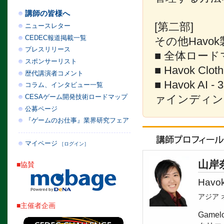
講師の皆様へ
[第二部]
ニュースレター
CEDEC報道掲載一覧
その他Hav
プレスリリース
■ 全体ロー
スポンサーリスト
■ Havok C
歴代講演者コメント
■ Havok 
コラム、インタビュー一覧
CESAゲーム開発技術ロードマップ
ァインディン
公募ページ
『ゲームのお仕事』業界研究フェア
マイページ
［ログイン］
山岸
■協賛
Hav
アジア 
■主催者企画
Gam