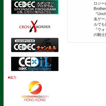
ロジーは『
Broth
『Unch
名ゲー
ルでも
『ウォ
の騎士
■協力