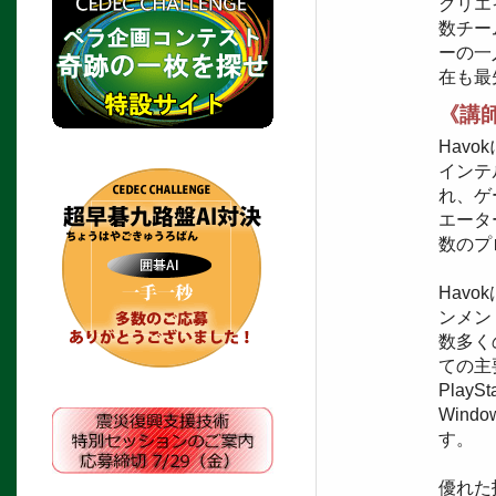
クリエ
数チー
ーの一
在も最
《講
Havo
インテ
れ、ゲ
エータ
数のプ
Hav
ンメント
数多く
ての主
PlayS
Wind
す。
優れた