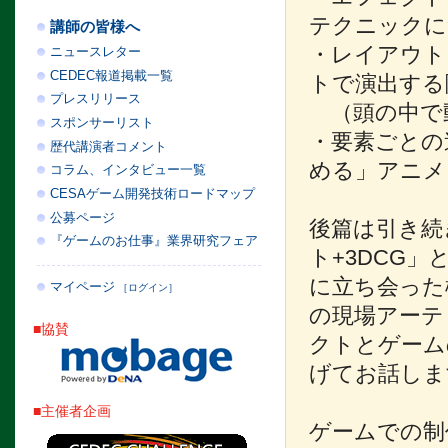
テクニックに
講師の皆様へ
・レイアウト
ニュースレター
CEDEC報道掲載一覧
トで演出する
プレスリリース
（頭の中で
スポンサーリスト
・要素ごとの
歴代講演者コメント
める」アニメ
コラム、インタビュー一覧
CESAゲーム開発技術ロードマップ
公募ページ
後篇は引き続
『ゲームのお仕事』業界研究フェア
ト+3DCG
に立ち会った
マイページ
［ログイン］
の現場アーテ
■協賛
クトとゲーム
げてお話しま
■主催者企画
ゲームでの制