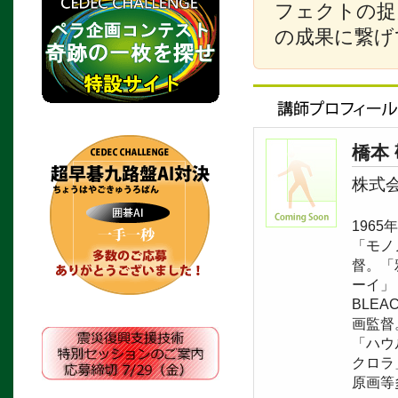
フェクトの捉
の成果に繋げ
橋本
株式
196
「モノ
督。「鴉
ーイ」「
BLEA
画監督
「ハウ
クロラ
原画等