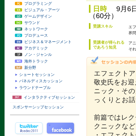
プログラミング
日時
9月6日
ビジュアル・アーツ
（60分）
ゲームデザイン
サウンド
受講スキル
エ
ネットワーク
界
プロデュース
ビジネス＆マネージメント
受講者が得られる
ア
であろう知見
アカデミック
そ
ノン・ジャンル
海外トラック
新分野
エフェクトア
ショートセッション
敬史氏をお迎
パネルディスカッション
ラウンドテーブル
ニック・その
インタラクティブセッション
っくりとお話
スポンサーシップセッション
前篇ではレク
クニックなど
・エフェクト