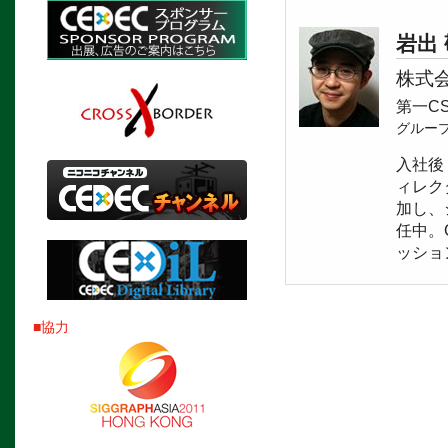
岩出 
株式
第一C
グルー
入社後
ィレク
加し、
任中。
ッショ
■協力