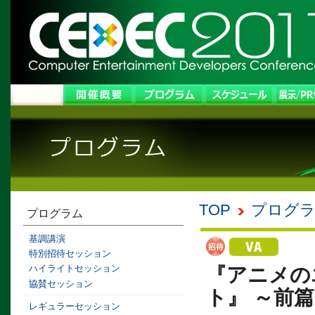
TOP
プログ
プログラム
基調講演
特別招待セッション
ハイライトセッション
『アニメの
協賛セッション
ト』 ～前
レギュラーセッション