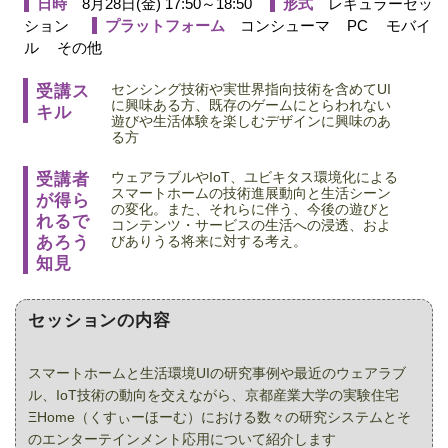
日時
形式
8月28日(金) 17:50～18:50
レギュラーセッ
プラットフォーム
ション
コンシューマ
PC
モバイ
ル
その他
センシング技術や実世界指向技術を含めてUI
受講ス
に興味ある方、既存のゲームにとらわれない
キル
遊びや生活体験を楽しむデザインに興味のあ
る方
ウェアラブルやIoT、ユビキタス環境化による
受講者
スマートホームの技術進展動向と生活シーン
が得ら
の変化。また、それらに伴う、今後の遊びと
れるで
コンテンツ・サービスの生活への浸透、およ
あろう
びありうる将来に対する考え。
知見
セッションの内容
スマートホームと生活環境UIの研究事例や最近のウェアラブ
ル、IoT技術の動向を交えながら、京都産業大学の実験住宅
ΞHome（くすぃーほーむ）における数々の研究システムとそ
のエンターテインメント応用について紹介します