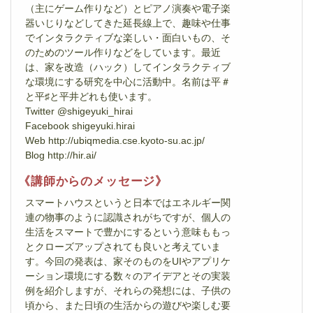
（主にゲーム作りなど）とピアノ演奏や電子楽
器いじりなどしてきた延長線上で、趣味や仕事
でインタラクティブな楽しい・面白いもの、そ
のためのツール作りなどをしています。最近
は、家を改造（ハック）してインタラクティブ
な環境にする研究を中心に活動中。名前は平＃
と平♯と平井どれも使います。
Twitter @shigeyuki_hirai
Facebook shigeyuki.hirai
Web http://ubiqmedia.cse.kyoto-su.ac.jp/
Blog http://hir.ai/
《講師からのメッセージ》
スマートハウスというと日本ではエネルギー関
連の物事のように認識されがちですが、個人の
生活をスマートで豊かにするという意味ももっ
とクローズアップされても良いと考えていま
す。今回の発表は、家そのものをUIやアプリケ
ーション環境にする数々のアイデアとその実装
例を紹介しますが、それらの発想には、子供の
頃から、また日頃の生活からの遊びや楽しむ要