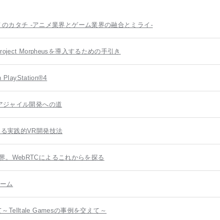
しいアニメのカタチ -アニメ業界とゲーム業界の融合とミライ-
oject Morpheusを導入するための手引き
 PlayStation®4
：アジャイル開発への道
よる実践的VR開発技法
界。WebRTCによるこれからを探る
ゲーム
lltale Gamesの事例を交えて～