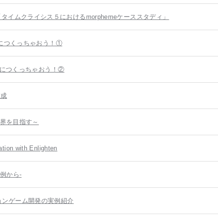
ion 「タイムクライシス５におけるmorphemeケーススタディ」
単につくっちゃおう！①
単につくっちゃおう！②
作成
世界を目指す～
tion with Enlighten
例から-
ョンゲーム開発の実例紹介