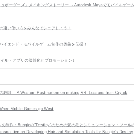
ボーダーズ」メイキングストーリー ～Autodesk Mayaでモバイルゲー
4の凄い使い方をみんなでシェアしよう！
、ハイエンド・モバイルゲーム制作の奥義を伝授！
モバイル・アプリの収益化とプロモーション）
Western Postmortem on making VR: Lessons from Crytek
obile Games go West
制作：Bungieの"Destiny"のための髪の毛とシミュレーション・ツール
ective on Developing Hair and Simulation Tools for Bungie's Destiny