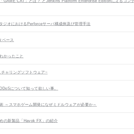
CAT」とは？ とJenkins Platform Enterprise Editionによる
スタジオにおけるPerforceサーバ構成例及び管理手法
タベース
わかったこと
代3Dテクスチャリングソフトウェア~
DDoSについて知って欲しい事。
術 ～スマホゲーム開発になぜミドルウェアが必要か～
新製品「Havok FX」の紹介