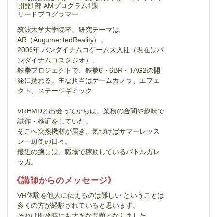
開発1部 AMプログラム1課
リードプログラマー
筑波大学大学院卒。研究テーマは
AR（AugumentedReality）。
2006年 バンダイナムコゲームス入社（現在はバ
ンダイナムコスタジオ）。
鉄拳プロジェクトで、鉄拳6・6BR・TAG2の開
発に携わる。主な担当はゲームカメラ、エフェ
クト、ステージギミック
VRHMDと出会ってからは、業務の合間や趣味で
試作・検証をしていた。
そこへ突然機材が届き、気づけばサマーレッス
ン一辺倒の日々。
最近の癒しは、職場で稼動しているバトルガレ
ッガ。
《講師からのメッセージ》
VR体験を他人に伝えるのは難しい ということは
多くの方が経験されていると思います。
それは開発時にも大きな問題となりました。