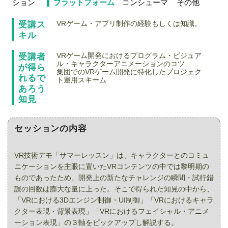
プラットフォーム
ション
コンシューマ
その他
VRゲーム・アプリ制作の経験もしくは知識。
受講ス
キル
VRゲーム開発におけるプログラム・ビジュア
受講者
ル・キャラクターアニメーションのコツ
が得ら
集団でのVRゲーム開発に特化したプロジェク
れるで
ト運用スキーム
あろう
知見
セッションの内容
VR技術デモ「サマーレッスン」は、キャラクターとのコミュ
ニケーションを主眼に置いたVRコンテンツの中では黎明期の
ものであったため、開発上の新たなチャレンジの瞬間・試行錯
誤の回数は膨大な量に上った。そこで得られた知見の中から、
「VRにおける3Dエンジン制御・UI制御」「VRにおけるキャラ
クター表現・背景表現」「VRにおけるフェイシャル・アニメ
ーション表現」の３軸をピックアップし解説する。