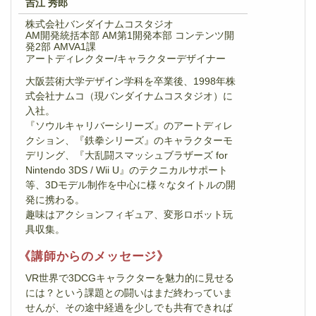
吉江 秀郎
株式会社バンダイナムコスタジオ
AM開発統括本部 AM第1開発本部 コンテンツ開
発2部 AMVA1課
アートディレクター/キャラクターデザイナー
大阪芸術大学デザイン学科を卒業後、1998年株
式会社ナムコ（現バンダイナムコスタジオ）に
入社。
『ソウルキャリバーシリーズ』のアートディレ
クション、『鉄拳シリーズ』のキャラクターモ
デリング、『大乱闘スマッシュブラザーズ for
Nintendo 3DS / Wii U』のテクニカルサポート
等、3Dモデル制作を中心に様々なタイトルの開
発に携わる。
趣味はアクションフィギュア、変形ロボット玩
具収集。
《講師からのメッセージ》
VR世界で3DCGキャラクターを魅力的に見せる
には？という課題との闘いはまだ終わっていま
せんが、その途中経過を少しでも共有できれば