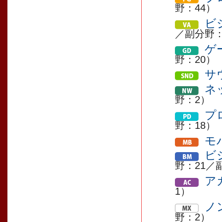
野：44）
ビ
／副分野：
ゲ
野：20）
サ
ネ
野：2）
プ
野：18）
モ
ビ
野：21／
ア
1）
ノ
野：2）