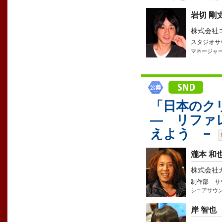
岩切 剛
株式会社
スタジオサ
マネージャ
「日本のク
― リファ
えよう −
瀧本 和
株式会社
制作部 サ
シニアサウ
岸 智也