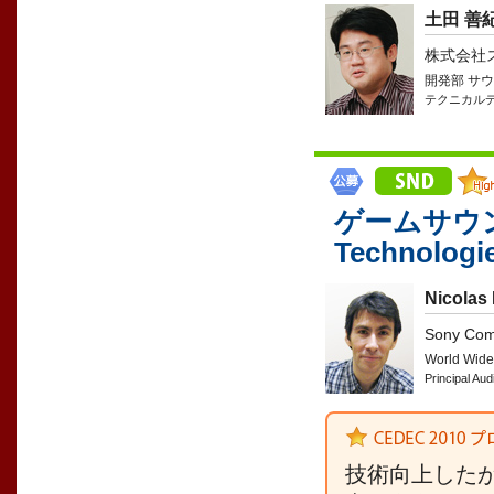
土田 善
株式会社
開発部 サ
テクニカル
ゲームサウン
Technologi
Nicolas
Sony Com
World Wide
Principal Au
技術向上した