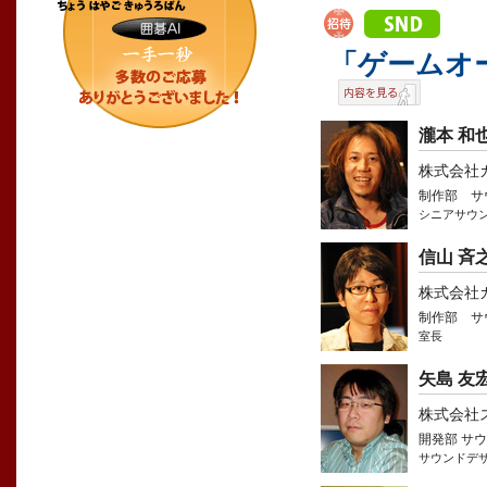
「ゲームオ
瀧本 和
株式会社
制作部 サ
シニアサウ
信山 斉
株式会社
制作部 サ
室長
矢島 友
株式会社
開発部 サ
サウンドデ