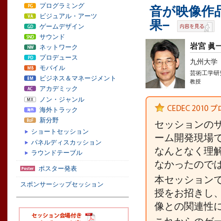
プログラミング
音が映像作
ビジュアル・アーツ
果−
ゲームデザイン
サウンド
岩宮 眞
ネットワーク
プロデュース
九州大学
モバイル
芸術工学研
ビジネス＆マネージメント
教授
アカデミック
ノン・ジャンル
海外トラック
新分野
セッションの
ショートセッション
ーム開発現場
パネルディスカッション
なんとなく理
ラウンドテーブル
なかったので
ポスター発表
本セッション
スポンサーシップセッション
授をお招きし
像との関連性