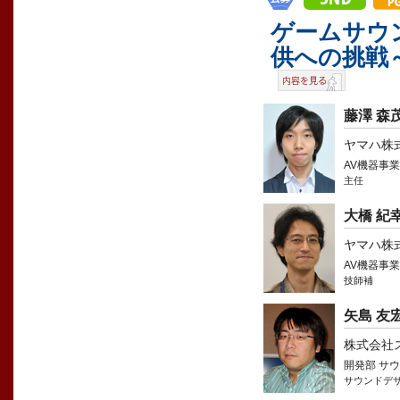
ゲームサウ
供への挑戦
藤澤 森
ヤマハ株
AV機器事
主任
大橋 紀
ヤマハ株
AV機器事
技師補
矢島 友
株式会社
開発部 サ
サウンドデ