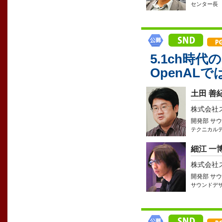
センター長
5.1ch時
OpenAL
土田 善
株式会社
開発部 サ
テクニカル
細江 一
株式会社
開発部 サ
サウンドデ