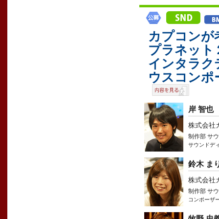
カプコンが
プラネット
インタラク
ウスコンポ
岸 智也
株式会社
制作部 サ
サウンドデ
鈴木 ま
株式会社
制作部 サ
コンポーザ
牧野 忠