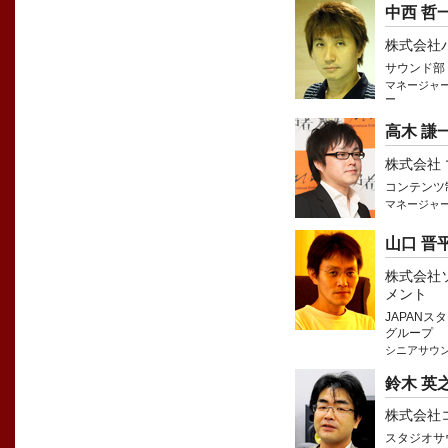
中西 哲
株式会社
サウンド部
マネージャ
ー
高木 謙
株式会社
コンテンツ
マネージャー
山口 晋
株式会社
メント
JAPAN
グループ
シニアサウ
鈴木 英
株式会社
スタジオサ