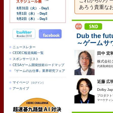
これからのゲ
あろう貴重な
8月31日（火） - Day1
9月1日（水） - Day2
9月2日（木） - Day3
Dub the fut
～ゲームサ
ニュースレター
CEDEC報道掲載一覧
田中 宏
スポンサーリスト
株式会社
CESAゲーム開発技術ロードマップ
代表取締役
『ゲームのお仕事』業界研究フェア
近藤 広
マイページ
［ログイン］
アーカイブ
Dolby J
プロダクト
マーケティ