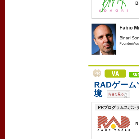
B
Fabio M
Binari Son
Founder/Acc
RADゲー
境
PRプログラムスポン